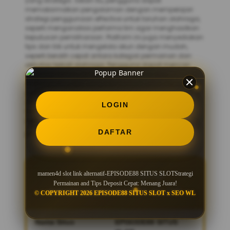
yang strategis. Selain itu, pengguna dapat
memaksimalkan pengalaman dengan mempelajari
strategi penggunaan effective untuk taruhan olahraga,
seperti menganalisis performa tim agar menghasilkan
keputusan pemiliharaan. Platform ini juga menyediakan
tips dan trik untuk mengelola akun dengan mudah,
seperti beralih cepat antara kategori permainan dan
aktivitas terkait olahraga. Pengguna dapat mencari
informasi terbaru tentang update game atau
mendapatkan tips yang bermanfaat untuk deposit dan
penarikan. Secara keseluruhan, platform ini bertujuan
memberikan pengalaman bermain online yang
LOGIN
menyenangkan dengan fokus pada kemudahan
penggunaan dan keuntungan anggota.
KLIK DISINI
.
DAFTAR
EPISODE88 SITUS SLOT
Informasi Lengkap
mamen4d slot link alternatif-EPISODE88 SITUS SLOTStrategi
Permainan and Tips Deposit Cepat: Menang Juara!
EPISODE88 SITUS SLOT
© COPYRIGHT 2026 EPISODE88 SITUS SLOT x SEO WL
Nama Situs
EPISODE88 SITUS