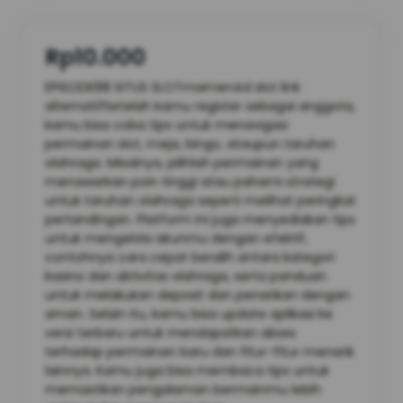
Rp10.000
EPISODE88 SITUS SLOTmamen4d slot link
alternatifSetelah kamu register sebagai anggota,
kamu bisa coba tips untuk menavigasi
permainan slot, meja, bingo, ataupun taruhan
olahraga. Misalnya, pilihlah permainan yang
menawarkan poin tinggi atau pahami strategi
untuk taruhan olahraga seperti melihat peringkat
pertandingan. Platform ini juga menyediakan tips
untuk mengelola akunmu dengan efektif,
contohnya cara cepat beralih antara kategori
kasino dan aktivitas olahraga, serta panduan
untuk melakukan deposit dan penarikan dengan
aman. Selain itu, kamu bisa update aplikasi ke
versi terbaru untuk mendapatkan akses
terhadap permainan baru dan fitur-fitur menarik
lainnya. Kamu juga bisa membaca tips untuk
memastikan pengalaman bermainmu lebih