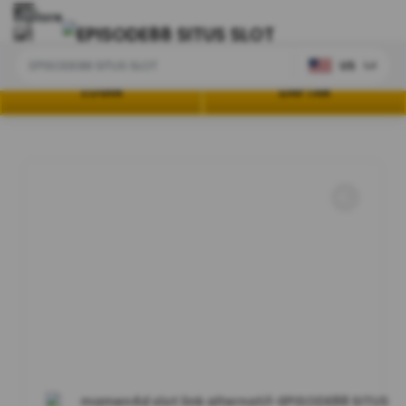
Explore
US
LOGIN
DAFTAR