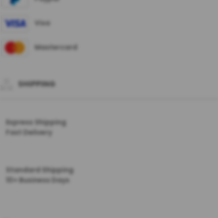
Visa
Mastercard
SHIPPING
Express Shipping
Fast Delivery
Standard Shipping
10+ Business Days