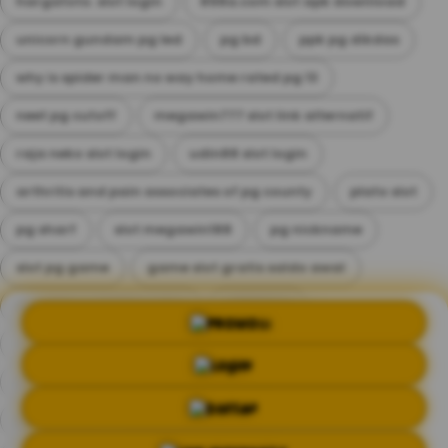
hargatoto. slot login
898a.com slot apk download
unicorn gundam pg led
pg bd
ppk pg dikdas
why is spider man no way home rated pg 13
neet pg cutoff
megawin777 slot link alternatif
raja neko slot login
udin88 slot login
arthritis and pain associates of pg county
plato slot
pg sharf
slot megawin188
pg nickname
slot pg game
game slot gratis saldo awal
slot demo alchemy gold
seblak pg
PROMO
rtp maxwin138 pg soft
medan slot 4d
LOGIN
grown ups pg
ladies pg in jubilee hills hyderabad
DAFTAR
pg diploma in tourism management