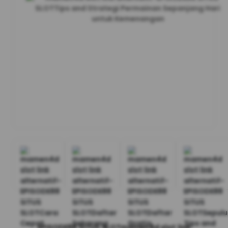
EPISODE88 SITUS SLOTmamen4d slot link