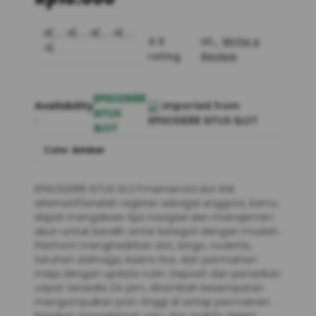
4.9
Write a
rating
Review
EPISODE88
Availability
Imported from
SITUS
:
EPISODE88 SITUS SLOT
SLOT
Color :
Amber
EPISODE88 SITUS SLOTmamen4d slot link
alternatifSetelah register sebagai anggota, kamu
dapat mengakses tips navigasi dan manajemen
akun untuk beralih antar kategori dengan mudah.
Platform menghadirkan slot, bingo, roulette,
taruhan olahraga, kasino live, dan permainan
meja dengan update rutin. Deposit dan penarikan
cepat tersedia 24 jam, ditambah kesempatan
mengumpulkan poin tinggi di setiap permainan.
Rasakan pengalaman seru dan praktis dalam