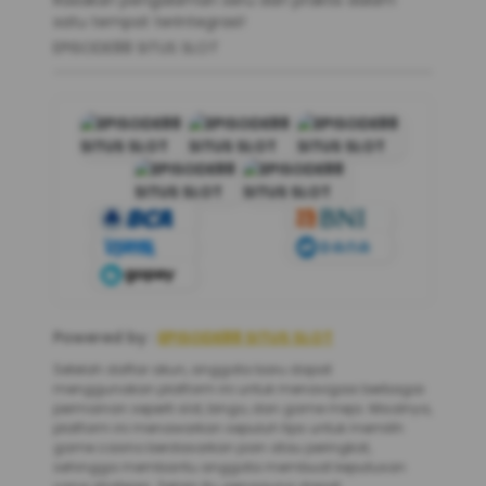
satu tempat terintegrasi!
EPISODE88 SITUS SLOT
Powered by :
EPISODE88 SITUS SLOT
Setelah daftar akun, anggota baru dapat
menggunakan platform ini untuk menavigasi berbagai
permainan seperti slot, bingo, dan game meja. Misalnya,
platform ini menawarkan sepuluh tips untuk memilih
game casino berdasarkan poin atau peringkat,
sehingga membantu anggota membuat keputusan