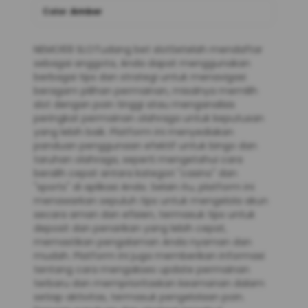
Color :
Amber
NEMO69 SLOTudang bet slotSetelah mendaftar
sebagai anggota, Anda dapat menggunakan
berbagai tips dan strategi untuk menavigasi
beragam pilihan permainan, misalnya memilih
slot dengan poin tinggi atau menganalisis
peringkat permainan olahraga untuk keputusan
yang lebih baik. Platform ini menyediakan
panduan penggunaan efektif untuk bingo dan
taruhan olahraga, seperti mengetahui cara
beralih cepat antara kategori "casino" dan
"sports" di aplikasi Anda. Selain itu, platform ini
menawarkan sepuluh tips untuk mengelola akun
secara aman dan efisien, termasuk tips untuk
deposit dan penarikan yang lebih cepat,
memastikan pengalaman Anda nyaman dan
mudah. Platform ini juga memberikan informasi
tentang cara mengakses update permainan
terbaru dan memprioritaskan keamanan dalam
setiap aktivitas, termasuk pengelolaan poin.