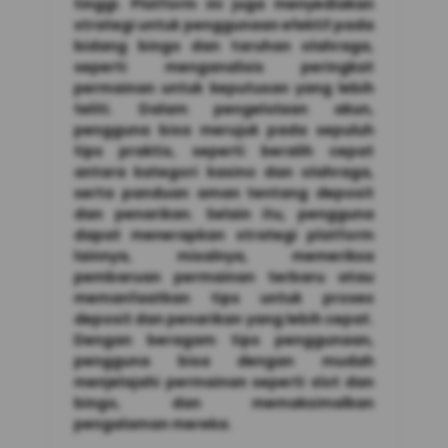
tinggi. Platform ini juga menyediakan
strategi untuk penggunaan efektif pada
bidang bingo dan taruhan olahraga,
seperti menganalisis peringkat
permainan untuk keputusan yang lebih
teliti. Dalam pengelolaan akun,
pengguna bisa merujuk pada sepuluh
tips praktis, seperti beralih cepat
antara kategori kasino dan olahraga,
serta panduan aman tentang deposit
dan penarikan. Selain itu, pengguna
dapat menerapkan strategi platform
lainnya, misalnya, memeriksa
pembaruan permainan terbaru atau
memanfaatkan tips untuk proses
deposit dan penarikan yang lebih cepat.
Dengan beragam tips penggunaan,
pengguna bisa dengan mudah
menjelajahi permainan seperti slot dan
bingo, dan memaksimalkan
pengalaman mereka.