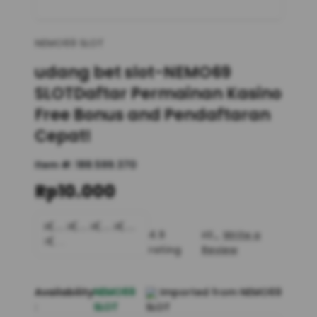
NEMO69 SLOT
udang bet slot-NEMO69
SLOTDaftar Permainan Kasino
Free Bonus and Pendaftaran
Cepat!
Item #:
188.599.370
Rp10.000
4.9
Write a
rating
Review
Availability
NEMO69
Imported from NEMO69
:
SLOT
SLOT