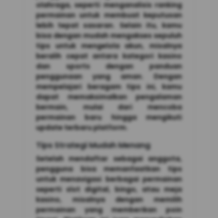
olahraga, seperti menganalisis ranking
permainan untuk membuat keputusan
lebih tepat sasaran. Selain itu, kamu
bisa dengan mudah mengakses sepuluh
tips untuk mengelola akun, misalnya
beralih cepat antara kategori kasino
dan sports dengan panduan
penggunaan yang aman. Dengan
mempelajari beragam tips ini, kamu
dapat memaksimalkan pengalaman
bermain, mulai dari mencoba
permainan baru hingga mengikuti
update terbaru platform.
Tips Strategi Mudah Menang
Setelah mendaftar sebagai anggota,
pengguna bisa memanfaatkan tips
untuk menavigasi berbagai permainan
seperti slot digital, bingo, atau meja
kasino, misalnya dengan memilih
permainan yang memberikan poin