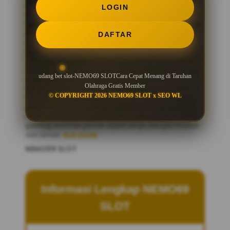
meningkatkan pengalamanmu. Misalnya, kamu bisa
LOGIN
memilih permainan yang memberikan poin tinggi atau
mempelajari strategi bingo yang efektif. Platform ini juga
menyediakan tips dan strategi untuk penggunaan
DAFTAR
taruhan olahraga, misalnya dengan menganalisis
peringkat pertandingan untuk membuat keputusan
yang lebih hati-hati. Selain itu, kamu bisa mengakses
sepuluh tips untuk mengelola akun seperti beralih cepat
udang bet slot-NEMO69 SLOTCara Cepat Menang di Taruhan
antara kategori kasino dan aktivitas olahraga.
Olahraga Gratis Member
Pengguna dapat mereview activity secara rutin dan
© COPYRIGHT 2026 NEMO69 SLOT x SEO WL
memastikan keamanan akunmu dengan mengikuti
pedoman platform. Dengan panduan ini, pengguna
dapat menjelajahi dunia digital casino, sports-related
gaming, and free games seperti bingo dengan mudah
dan aman.
KLIK DISINI
.
NEMO69 SLOT
Informasi Lengkap NEMO69
SLOT