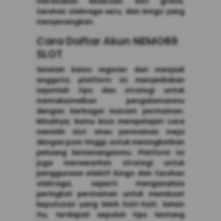
merasakan keseruan slot gratis,
taruhan olahraga seru, dan bingo yang
menyenangkan.
Cara Daftar Akun NEMO69
SLOT
Setelah kamu register dan menjadi
anggota, platform ini menyediakan
sejumlah tips dan strategi untuk
memaksimalkan pengalamanmu
dengan berbagai macam permainan.
Misalnya, kamu bisa mempelajari cara
memilih slot atau permainan meja
dengan poin tinggi, untuk meningkatkan
peluang kemenanganmu. Platform ini
juga menawarkan strategi untuk
penggunaan efektif bingo dan taruhan
olahraga, seperti menganalisis
peringkat permainan untuk membuat
keputusan yang lebih hati-hati. Selain
itu, terdapat sepuluh tips tentang