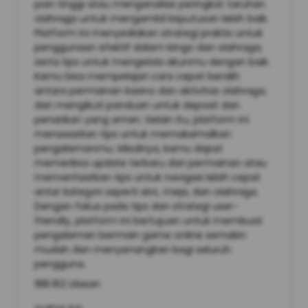
poin tinggi atau menganalisis peringkat taruhan
olahraga untuk mengambil keputusan lebih baik.
Platform ini menyediakan strategi praktis untuk
penggunaan efektif dalam bingo dan olahraga,
serta tips untuk mengelola akunmu dengan baik.
Kamu bisa mempelajari cara cepat beralih
antara permainan kasino dan aktivitas olahraga,
dan mengikuti panduan untuk deposit dan
penarikan yang aman. Selain itu, platform ini
menawarkan tips untuk memaksimalkan
pengalamanmu. Misalnya, kamu dapat
memeriksa update terbaru dari permainan atau
memanfaatkan tips untuk navigasi lebih cepat
antar kategori seperti slot, meja, dan olahraga.
Dengan fokus pada tips dan strategi user-
friendly, platform ini bertujuan untuk membuat
pengalaman bermain game online semakin
mudah dan menyenangkan bagi seluruh
pengguna.
188.162 Ulasan