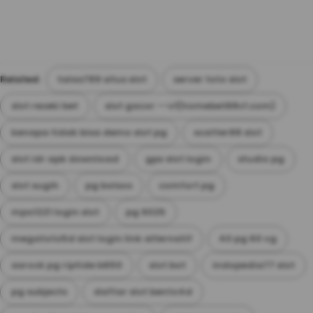
Related:
talas789 situs slot
server toto slot
slot rezeki bet
slot gacor --v1(homebet88v1.com)
kenapa tidak bisa demo slot pg
scatter88 slot
slot idr apk download
gpx slot login
studio pg
slot sugih
pg bolsos
comfort pg
mpo1221 login slot
pg 9025
megatoto5d slot login link alternatif
40 pg 60 vg
asrock pg riptide b650
slot bot
indopedia77 slot
pg subjects
daftar slot bento4d