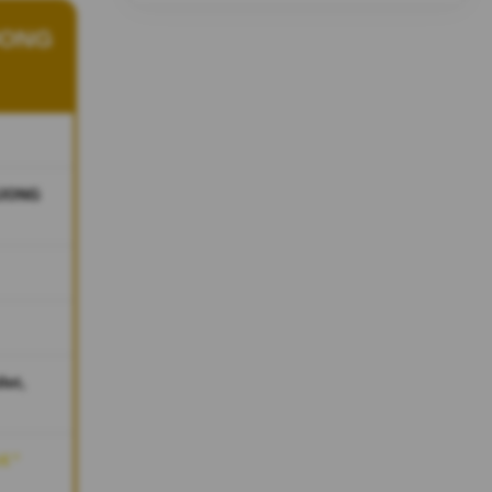
GAME ONLINE
JONG
SITUS GAME ONLINE
GAME ONLINE RESMI
GAME ONLINE VIRAL
KERIS4D2 SLOT
DRAGON HATCH 2 DEMO PG
HJONG
DRAGON HATCH 2 DEMO PG
CARA MAHJONG PG
KERIS4D2 SLOT
let,
â€”