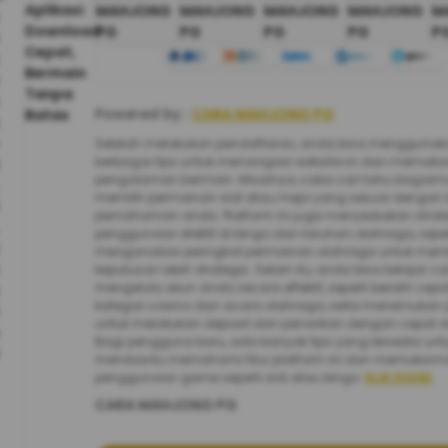
Powered by :
CARA MAHJONG PG
Setelah melakukan pendaftaran, anda bisa mengguna
berbagai tips untuk menavigasi website ini dan memak
pengalaman bermain. Misalnya, coba cari tahu bagai
memilih permainan slot atau meja yang sesuai dengan 
pemahaman anda. Platform ini juga menyediakan strate
penggunaan efektif di bingo dan taruhan olahraga, seper
menganalisis peringkat permainan olahraga untuk me
keputusan lebih strategis. Selain itu, anda bisa belajar c
mengelola akun anda secara effektif, seperti beralih cep
kategori casino dan acara olahraga, serta menemuka
untuk melakukan deposit dan penarikan dengan cepat 
Bagi pengguna baru, ada banyak tips yang tersedia unt
membantu memahami fitur platform ini dan memaksim
penggunaan game seperti slot atau bingo.
KLIK DISINI
.
CARA MAHJONG PG