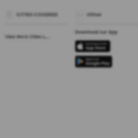
CITIES COVERED
Other
Download our App
View More Cities