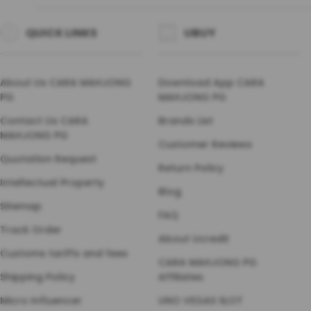
QUICK LINKS
UBUY
About Us CARA MAHJONG
Download App CARA
PG
MAHJONG PG
Contact Us CARA
Brands List
MAHJONG PG
Customer Reviews
Quotation Request
Return Policy
Intellectual Property
Blog
Sitemap
FAQ
Track Order
About Ucredit
Customs tariffs and fees
CARA MAHJONG PG
Shipping Policy
Affiliates
Micro Influencer
UNO VEGAS SLOT