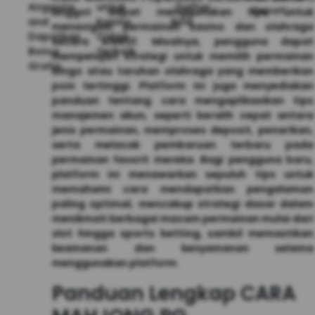
anggot dapat menggunakan tips untuk
menavigasi permainan kasino dan olahraga
secara efektif. Misalnya, pengguna dapat
mempelajari strategi untuk memilih permainan
bingo atau taruhan olahraga yang memberikan
poin tertinggi. Platform ini juga menyediakan
panduan tentang cara mengaplikasikan tips
manajemen akun, seperti beralih cepat antara
jenis permainan, memproses deposit, penarikan,
serta melacak pembaruan terbaru pada
permainan favorit mereka. Bagi pengguna baru,
platform ini menawarkan sepuluh tips untuk
memahami cara mendapatkan pengalaman
paling optimal, mencakup strategi dasar dalam
menikmati berbagai macam permainan mulai dari
slot hingga sports betting, sambil memastikan
keamanan dan kenyamanan selama
menggunakan platform.
Panduan Lengkap CARA