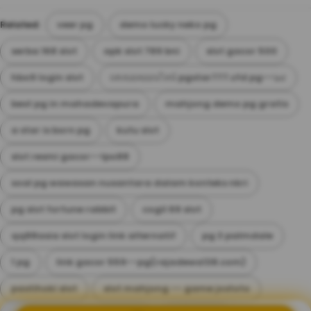
Related:
veer pg
demo lucky neko pg
serba 168 slot
apk slot 789 bni
slot gacor 500
hbo9 login slot
แทงบอลออนไลน์ pgstar777.cfd pg--๖๔
best pg in mahadevapura
mahjong demo pg gratis
a star is born pg
kutu slot
slot resmi gacor--lpo88
soal pg wawasan nusantara dalam konteks nkri
pg slot fortune rabbit
cogil 69 slot
qq88asia slot login link alternatif
pg 3 palmdale
1 pg
link gacor 559--pg(rajadewa138.com)
pastihoki slot
slot mahjong -- game jostoto