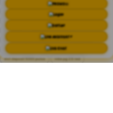
ace777 slot login alternatif
watito slot
PROMO
slot demo gems bonanza
vidio pg semboro
LOGIN
apartments in pg county
doa jitu slot
DAFTAR
pg diploma in financial management
LINK ALTERNATIF
jeniustoto demo slot pragmatic
deadpool pg
LIVE CHAT
nike pg 5 stores
chat tribun855 slot login
slot deposit 5000 pulsa
nike pg 2.5 red
pg dental clinic
pg&e meter reader jobs
pg in mogappair west
pg arc
demo pg soft bisa buy spin
pg bimbel kudus
pg county section 8
somatiek en pg
sejarah pt pg rajawali ii
boys pg in sikar
goal slot