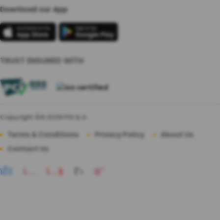
Download our App
TRUST ENSURED WITH
Copyright Â© 2026 PG & A
Terms & Conditions
Privacy Policy
About Us
Contact Us