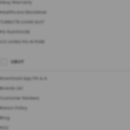
Ubuy Warranty
Healthcare Disclaimer
TURBO78 LOGIN SLOT
PG PLAYHOUSE
CO LIVING PG IN PUNE
UBUY
Download App PG & A
Brands List
Customer Reviews
Return Policy
Blog
FAQ