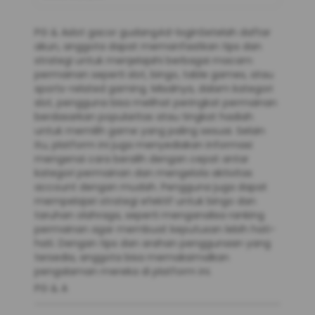
PG & Aslot gacor gudang4d-loginSetelah daftar
akun, anggota dapat memanfaatkan tips dan
strategi untuk menjelajahi berbagai macam
permainan seperti slot, bingo, table games, atau
sports-related gaming. Misalnya, dalam kategori
slot, pengguna bisa melihat peringkat permainan
berdasarkan popularitas atau tingkat hadiah
untuk memilih game yang paling sesuai. Selain
itu, platform ini juga menyediakan informasi
mengenai cara beralih dengan cepat antar
kategori permainan dan mengelola aktivitas
account dengan mudah. Pengguna juga dapat
mempelajari strategi efektif untuk bingo dan
taruhan olahraga, seperti menganalisa ranking
permainan agar membuat keputusan lebih hati-
hati. Dengan tips dan arahan penggunaan yang
tersedia, anggota bisa memaksimalkan
pengalaman mereka di platform ini.
PG & A