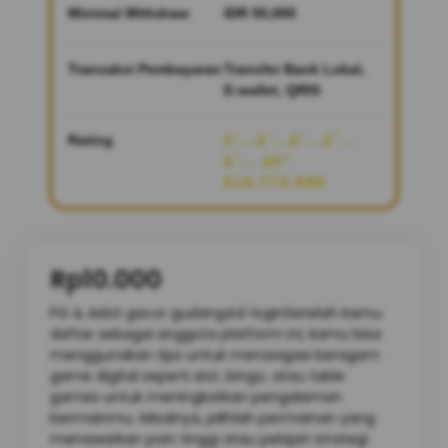
Minimal Withdraw
IDR 50,000
Transaksi Pembayaran
Transfer Bank Lokal,
E-wallet, QRIS
Rating
â˜…â˜…â˜…â˜…
â˜…
â€”
818,774,888
Rp10.000
PG & Aslot gacor gudang4d-loginSetelah kamu
daftar sebagai anggota platform ini, kamu bisa
menggunakan tips untuk menavigasi beragam
game digital seperti slot, bingo, atau table
games untuk meningkatkan pengalaman
bermainmu. Misalnya, pilihlah permainan yang
menawarkan poin tinggi atau pelajari strategi