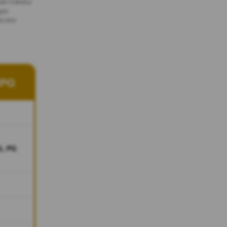
OLYMPUS PG
ik melalui
gai
PG BANJARBARU
ecara
 PG
G, PG