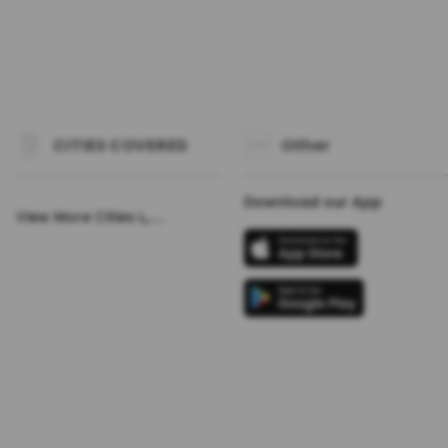
CITIES COVERED
Other
Download our App
View More Cities