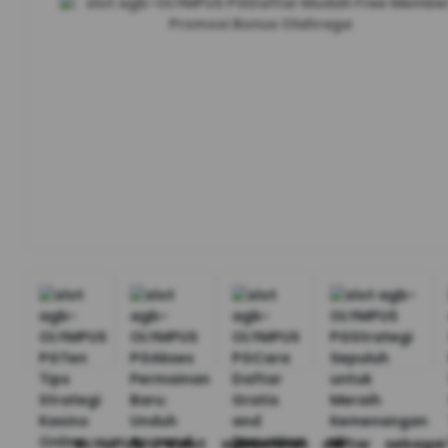
OLYMPUS PGslot agbSetelah daftar sebagai