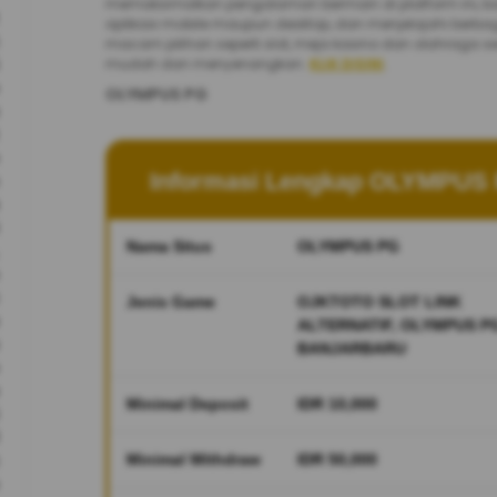
memaksimalkan pengalaman bermain di platform ini, ba
aplikasi mobile maupun desktop, dan menjelajahi berba
macam pilihan seperti slot, meja kasino dan olahraga s
mudah dan menyenangkan.
KLIK DISINI
.
OLYMPUS PG
Informasi Lengkap OLYMPUS
Nama Situs
OLYMPUS PG
Jenis Game
OJKTOTO SLOT LINK
ALTERNATIF, OLYMPUS P
BANJARBARU
Minimal Deposit
IDR 10,000
Minimal Withdraw
IDR 50,000