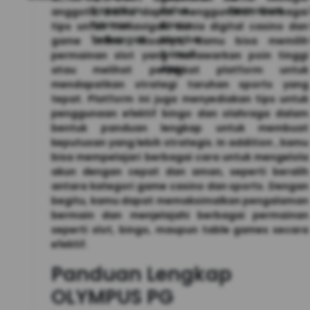
anggota, kamu dapat menggunakan berbagai
tips untuk menavigasi dunia digital casino dan
game online. Misalnya, kamu bisa memilih
permainan slot yang menawarkan poin tinggi
atau melihat peringkat platform untuk
mendapatkan strategi taruhan sports yang
tepat. Platform ini juga menyediakan tips untuk
penggunaan efektif bingo dan olahraga dalam
bentuk panduan lengkap untuk membuat
keputusan yang lebih strategis. In addition , kamu
bisa mempelajari berbagai cara untuk mengelola
akun dengan cepat dan aman, seperti beralih
antara kategori game casino dan sports. Dengan
begitu, kamu dapat memaksimalkan pengalaman
bermain dan menjelajahi berbagai permainan
seperti slot, bingo, maupun table games secara
efektif.
Panduan Lengkap
OLYMPUS PG