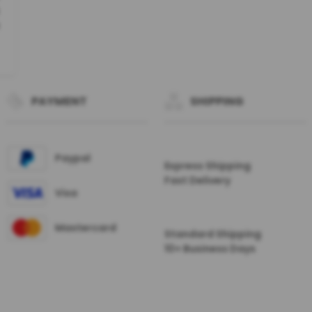
PAYMENT
SHIPPING
Paypal
Express Shipping
Fast Delivery
Visa
Mastercard
Standard Shipping
10+ Business Days