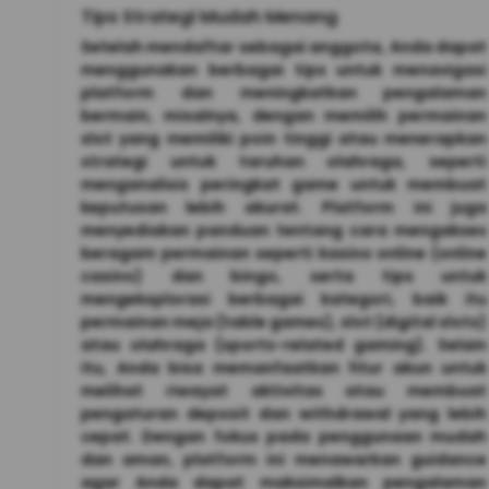
Tips Strategi Mudah Menang
Setelah mendaftar sebagai anggota, Anda dapat
menggunakan berbagai tips untuk menavigasi
platform dan meningkatkan pengalaman
bermain, misalnya, dengan memilih permainan
slot yang memiliki poin tinggi atau menerapkan
strategi untuk taruhan olahraga, seperti
menganalisis peringkat game untuk membuat
keputusan lebih akurat. Platform ini juga
menyediakan panduan tentang cara mengakses
beragam permainan seperti kasino online (online
casino) dan bingo, serta tips untuk
mengeksplorasi berbagai kategori, baik itu
permainan meja (table games), slot (digital slots)
atau olahraga (sports-related gaming). Selain
itu, Anda bisa memanfaatkan fitur akun untuk
melihat riwayat aktivitas atau membuat
pengaturan deposit dan withdrawal yang lebih
cepat. Dengan fokus pada penggunaan mudah
dan aman, platform ini menawarkan guidance
agar Anda dapat maksimalkan pengalaman