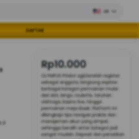
US
DAFTAR
Rp10.000
a
OLYMPUS PGslot agbSetelah register
sebagai anggota, langsung explore
berbagai kategori permainan mulai
dari slot, bingo, roulette, taruhan
olahraga, kasino live, hingga
permainan meja klasik. Platform ini
dilengkapi tips navigasi praktis dan
manajemen akun yang simpel,
e a
sehingga beralih antar kategori jadi
sangat mudah. Deposit dan penarikan