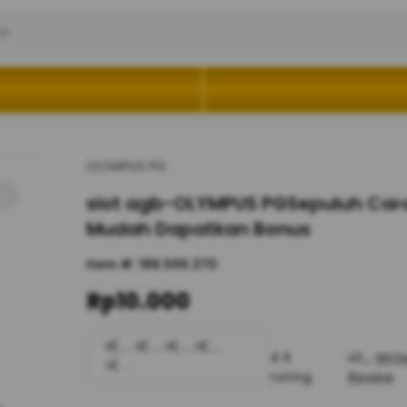
OLYMPUS PG
slot agb-OLYMPUS PGSepuluh Car
Mudah Dapatkan Bonus
Item #:
188.599.370
Rp10.000
4.9
Writ
rating
Review