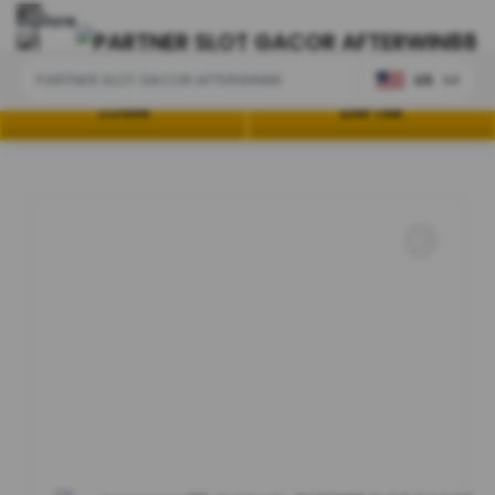
Explore
US
LOGIN
DAFTAR