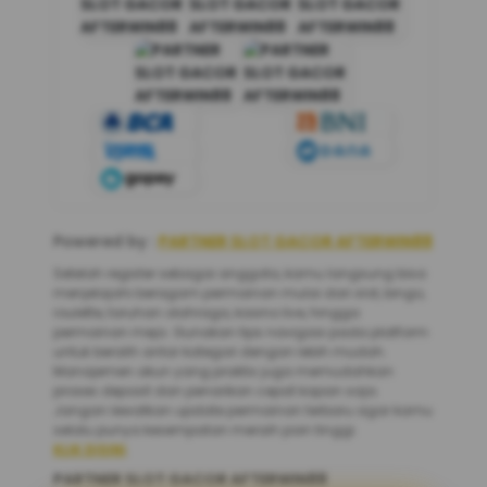
Powered by :
PARTNER SLOT GACOR AFTERWIN88
Setelah register sebagai anggota, kamu langsung bisa
menjelajahi beragam permainan mulai dari slot, bingo,
roulette, taruhan olahraga, kasino live, hingga
permainan meja. Gunakan tips navigasi pada platform
untuk beralih antar kategori dengan lebih mudah.
Manajemen akun yang praktis juga memudahkan
proses deposit dan penarikan cepat kapan saja.
Jangan lewatkan update permainan terbaru agar kamu
selalu punya kesempatan meraih poin tinggi.
KLIK DISINI
.
PARTNER SLOT GACOR AFTERWIN88