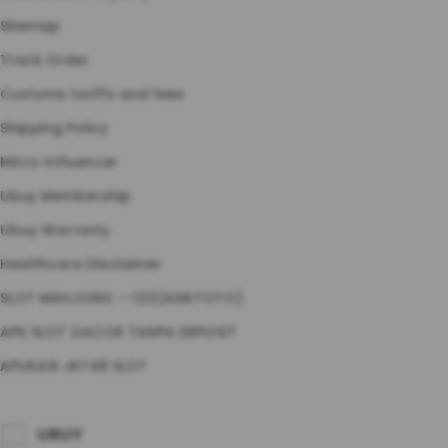
APK SLOT GACOR TANPA DEPOSIT
Sitemap
APK SLOT GACOR TANPA DEPOSIT
Track Order
PARTNER SLOT GACOR AFTERWIN88
Customs tariffs and fees
SLOT MAHJONG --123(ASIKTOTO)
Shipping Policy
Micro Influencer
Ubuy Membership
Ubuy Warranty
Healthcare Disclaimer
SLOT MAHJONG --123(ASIKTOTO)
APK SLOT GACOR TANPA DEPOSIT
APLIKASI JKT48 SLOT
UBUY