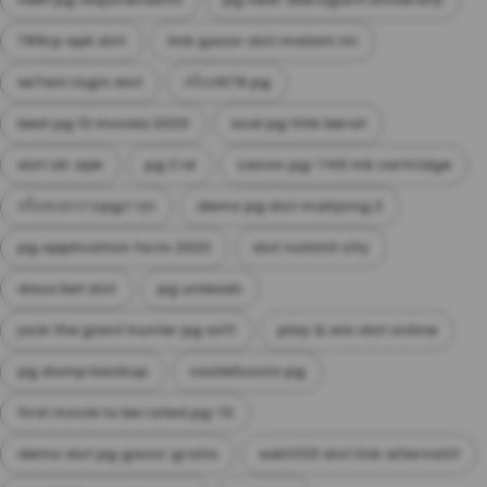
789rp apk slot
link gacor slot malam ini
se7win login slot
สล็อต678 pg
best pg 13 movies 2020
soal pg titik berat
slot idr apk
pg 2 id
canon pg-745 ink cartridge
สล็อตแตกง่ายpgล่าสุด
demo pg slot mahjong 2
pg application form 2022
slot nolimit city
daus bet slot
pg unleash
jack the giant hunter pg soft
play & win slot online
pg dump backup
castelluccio pg
first movie to be rated pg-13
demo slot pg gacor gratis
sakti123 slot link alternatif