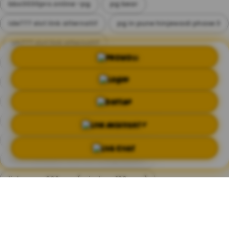
bbo3030pro.online -pg
pg bear
ide777 slot link alternatif
pg in pune hinjewadi phase 3
gb777 slot link alternatif
PROMO
asrock z690 pg riptide (lga170
hawa 303 slot login link alternatif online
LOGIN
fence permit pg county
next 1221 slot
DAFTAR
visabet88 slot
mpo88asia slot
LINK ALTERNATIF
slot kamboja gacor
slot panas 99
LIVE CHAT
cara membuka situs slot yang diblokir
link gacor 300--pg(rajadewa138.com)
rest area pg banjaratma
pg for ladies in kadubeesanahalli
situs thailand slot