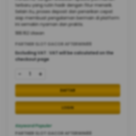
terbaru yang rutin hadir dengan fitur menarik.
Selain itu, proses deposit dan penarikan cepat
siap membuat pengalaman bermain di platform
ini semakin nyaman dan praktis.
188.162 Ulasan
PARTNER SLOT GACOR AFTERWIN88
Excluding VAT : VAT will be calculated on the
checkout page
-
+
DAFTAR
LOGIN
Keyword Populer
PARTNER SLOT GACOR AFTERWIN88