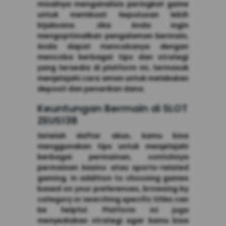
misalnya menganalisis peringkat game
untuk membuat keputusan lebih
bijaksana. Jika Anda ingin
mengoptimalkan pengalaman bermain,
Anda dapat mencobanya dengan
mencoba berbagai tips dan strategi
yang tersedia di platform ini, termasuk
menjelajahi cara aman untuk melakukan
deposit dan penarikan dana.
Keuntungan Bermain di SLOT
ZEUS138
Setelah daftar akun, kamu bisa
menggunakan tips untuk menjelajahi
berbagai permainan, contohnya
permainan kasino atau sports-related
gaming. In addition to choosing games
based on your preferences, browsing by
category or searching specific titles can
be helpful. Platform ini juga
menyediakan strategi agar kamu bisa