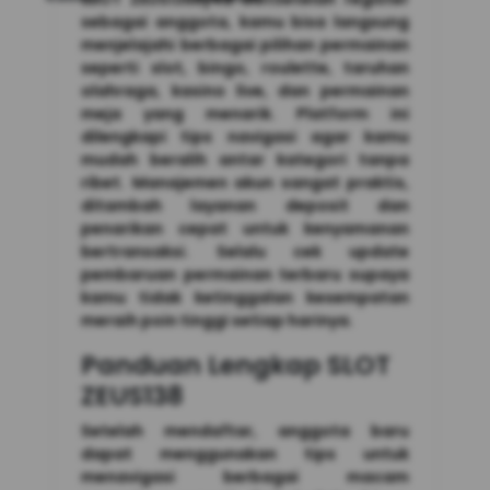
sebagai anggota, kamu bisa langsung
menjelajahi berbagai pilihan permainan
seperti slot, bingo, roulette, taruhan
olahraga, kasino live, dan permainan
meja yang menarik. Platform ini
dilengkapi tips navigasi agar kamu
mudah beralih antar kategori tanpa
ribet. Manajemen akun sangat praktis,
ditambah layanan deposit dan
penarikan cepat untuk kenyamanan
bertransaksi. Selalu cek update
pembaruan permainan terbaru supaya
kamu tidak ketinggalan kesempatan
meraih poin tinggi setiap harinya.
Panduan Lengkap SLOT
ZEUS138
Setelah mendaftar, anggota baru
dapat menggunakan tips untuk
menavigasi berbagai macam