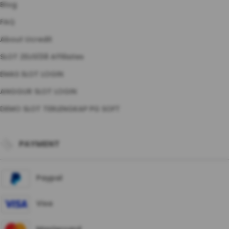
Blog
FAQ
About Ucredit
SLOT ZEUS138 Affiliates
EMAS SLOT LOGIN
ANGGUR SLOT LOGIN
DEMO SLOT TERLENGKAP PG SOFT
PAYMENT
Paypal
Visa