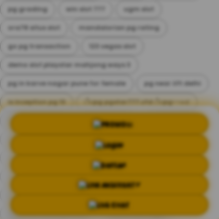
pg grading
win slot 777
ugm slot
ora78 situs slot
mandalorian pg rating
go pg transaction
123 vegas slot
demo slot playstar mahjong ways 3
pg in karve nagar pune for female
pg near iift delhi
is inception pg 13
เว็บpg pgstar777.cfd เว็บpg--๓๕
buku mimpi slot login link alternatif
slot jawa 138
PROMO
nike pg 4 outfit
nusa 89 slot
LOGIN
rave party fever pg slot
printer canon pg 745
DAFTAR
convert pdf to pg
key4d slot link alternatif
LINK ALTERNATIF
jkt win slot apk
gossip girl pg rating
LIVE CHAT
depo slot link alternatif
lotte4d slot login