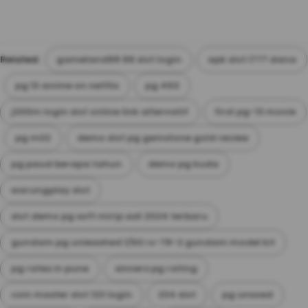
Related:
gameland88 88 slot login
apk slot l777 dana
pg 13 anime on netflix
pg 450
j200m login slot online link alternatif
first pg-13 movie
pg m32
demo slot pg gemstone gold review
pg paud berapa tahun
demo pg kuda
warungplay slot
slot demo pg soft mirip asli 2024 terbaru
gundam pg unleashed 1/60 rx-78-2 gundam model kit
pg rates in pune
sinners pg rating
coin master slot 123 login
234 slot
pg unsoed