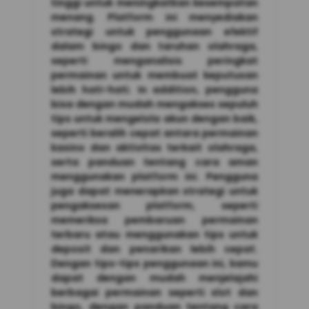
tinggi untuk meningkatkan kesempatan
menang. Platform ini menyediakan
strategi untuk penggunaan efektif
dalam bingo dan taruhan olahraga,
seperti menganalisis peringkat
permainan untuk membuat keputusan
lebih hati-hati. In addition, pengguna
bisa dengan mudah mengakses sepuluh
tips untuk mengelola akun dengan baik,
seperti beralih cepat antara permainan
kasino dan aktivitas terkait olahraga,
serta panduan tentang cara aman
menggunakan platform ini. Pengguna
juga dapat menerapkan strategi untuk
pengaksesan platform, seperti
memeriksa pembaruan permainan
terbaru atau menggunakan tips untuk
deposit dan penarikan lebih cepat.
Dengan tips-tips penggunaan ini, kamu
dapat dengan mudah menjelajahi
berbagai permainan seperti slot dan
bingo, dengan panduan tentang cara