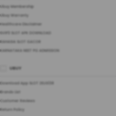
Ubuy Membership
Ubuy Warranty
Healthcare Disclaimer
SVIP3 SLOT APK DOWNLOAD
RAHASIA SLOT GACOR
KARNATAKA NEET PG ADMISSION
UBUY
Download App SLOT ZEUS138
Brands List
Customer Reviews
Return Policy