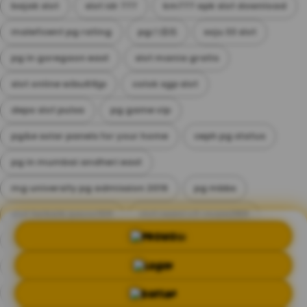
bajak slot
slot idr 777
km777 apk slot download
maleficent pg rating
pgの価格
soju 33 slot
pg in goregaon east
slot mania gratis
slot online wibu69jp
colok sgp slot
depo slot pulsa
pg game vip
pg&e solar panels for your home
ceph pg status
pg in mumbai andheri east
mg university pg admission 2019
pg mbbs
slot terbaik gacor108
slot resmi v2-mami188
PROMO
link alternatif dewi11 11 slot
mesin 128 slot login
LOGIN
cairbray slot login
pg star wars movies
DAFTAR
link slot gacor-@totoplay
login slot timnas4d