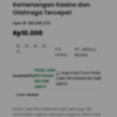
Kemenangan Kasino dan
Olahraga Tercepat
Item #:
188.599.370
Rp10.000
4.9
Write a
rating
Review
PG&E CARE
Imported from PG&E
Availability
PROGRAM
CARE PROGRAM INCOME
:
INCOME
LIMITS
LIMITS
Color :
Amber
PG&E CARE PROGRAM INCOME LIMITSsga 138
slotSetelah register sebagai anggota, kamu bisa