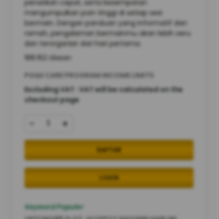
penarikan cepat, serta kesempatan
mengumpulkan poin tinggi di setiap sesi
bermain. Dengan panduan yang informatif dan
ramah, pengalaman bermainmu akan lebih seru
dan terorganisir dari hari pertama.
188.162 Ulasan
PG&E CARE PROGRAM INCOME LIMITS
Excluding VAT : VAT will be calculated on the
checkout page
-
+
DAFTAR
LOGIN
Keyword Populer
UNTUNG88 SLOT JACKPOT MAXWIN HARI INI