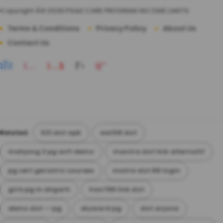
Copyright Â© 2026 PG&E CARE PROGRAM INCOME LIMITS
Terms & Conditions
Privacy Policy
About Us
Contact Us
Related:
531 slot apk
ww108 slot
mahjong 2 pg soft demo
mantra slot link alternatif
pg cert geriatric courses
matrix slot 88 login
girls pg in aligarh
hao788 link slot
demo slot --pg
skyward pg
slot arjuna