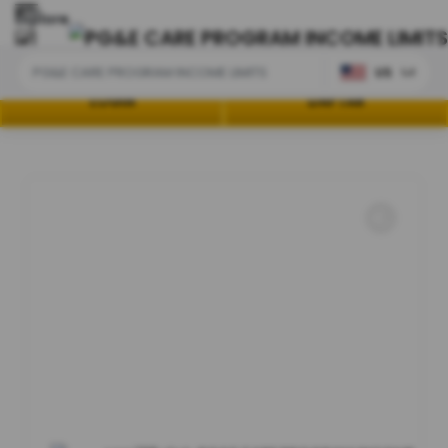
Explore
US
LOGIN
DAFTAR