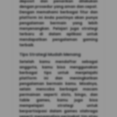
deposit dan penarikan dilakukan
dengan prosedur yang aman dan cepat.
Dengan memahami berbagai fitur dan
platform ini Anda pastinya akan punya
pengalaman bermain yang lebih
menyenangkan. Pelajari juga strategi
terbaru di dalam aplikasi untuk
mendapatkan pengalaman gaming
terbaik.
Tips Strategi Mudah Menang
Setelah kamu mendaftar sebagai
anggota, kamu bisa menggunakan
berbagai tips untuk menjelajahi
platform ini dan meningkatkan
pengalaman bermain kamu. Misalnya,
selain mencoba berbagai macam
permainan seperti slots, bingo, dan
table games, kamu juga bisa
mempelajari strategi untuk
berpartisipasi dalam games olahraga
seperti menganalisis peringkat tim atau