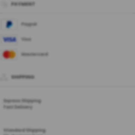
PAYMENT
Paypal
Visa
Mastercard
SHIPPING
Express Shipping
Fast Delivery
Standard Shipping