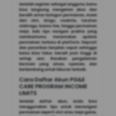
Setelah register sebagai anggota, kamu
bisa langsung mengelola akun dan
beralih antar kategori permainan, mulai
dari slot, bingo, roulette, taruhan
olahraga, kasino live, hingga permainan
meja. Ada tips navigasi praktis yang
membantumu menemukan update
permainan terbaru di platform. Deposit
dan penarikan berjalan cepat sehingga
kamu bisa fokus meraih poin tinggi di
setiap sesi. Rasakan pengalaman
bermain yang aman, nyaman, dan
berkembang untuk hiburan terbaik.
Cara Daftar Akun PG&E
CARE PROGRAM INCOME
LIMITS
Setelah daftar akun, Anda bisa
menggunakan tips untuk menavigasi
permainan seperti slot atau meja game,