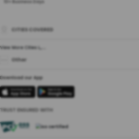
10+ Business Days
CITIES COVERED
View More Cities
Other
Download our App
TRUST ENSURED WITH