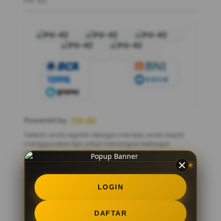
PG-42
Powered by :
PG-42
Setelah anda register sebagai member, anda dapat
menggunakan tips untuk menavigasi berbagai
permainan seperti slots maupun game meja untuk
meningkatkan pengalaman bermain. Misalnya, pilihlah
permainan yang menawarkan poin tinggi atau pelajari
strategi efektif untuk bingo dan taruhan olahraga seperti
LOGIN
menganalisis peringkat permainan untuk membuat
keputusan yang lebih tepat. Platform ini juga
menyediakan sepuluh tips untuk mengelola akun
DAFTAR
member dengan mudah, misalnya beralih cepat antara