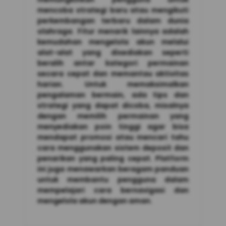
mencoba strategi baru atau mengikuti
perkembangan terbaru dalam dunia
olahraga. Fitur menarik lainnya adalah
kemudahan mengelola akun melalui
alat-alat yang disediakan seperti
beralih antar kategori permainan
secara cepat dan memantau aktivitas
harian. Untuk memaksimalkan
pengalaman bermain, ada tips dan
strategi yang dapat dicoba, misalnya
dengan memilih permainan yang
menyediakan poin tinggi agar bisa
mendapat promosi atau mencari tahu
cara menggunakan sistem deposit dan
penarikan yang paling cepat. Platform
ini juga menawarkan beragam panduan
untuk membantu pengguna dalam
mempelajari cara bernavigasi dan
mengelola akun dengan aman.