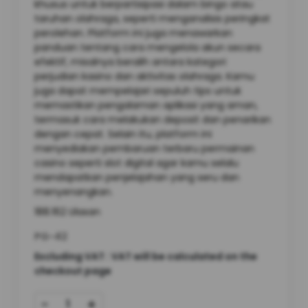
khusus untuk berpartisipasi dalam bingo atau
taruhan olahraga, seperti menganalisis peringkat
perolehan. Platform ini juga menawarkan
panduan tentang cara mengelola akun secara
efektif, misalnya beralih antara kategori
perjudian kasino dan aktivitas olahraga. Kamu
juga dapat mempelajari sepuluh tips untuk
memastikan pengalaman aplikasi yang aman,
termasuk cara melakukan deposit dan penarikan
dengan cepat. Selain itu, platform ini
menyediakan pembaruan terbaru permainan
casino seperti slot digital agar kamu selalu
mendapatkan penjelajahan yang seru dan
menyenangkan.
188.162 Ulasan
PG-42
Excluding VAT : VAT will be calculated on the
checkout page
-
+