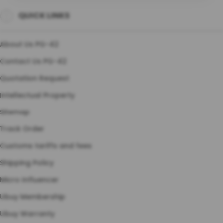
PG-42 SLOT
QUICK LINKS
GAME ONLINE
SITUS GAME ONLINE
About Us PG-42
GAME ONLINE RESMI
Contact Us PG-42
GAME ONLINE VIRAL
Quotation Request
10168 SLOT LOGIN
Intellectual Property
PLANET77.SLOT
Sitemap
PLANET77.SLOT
Track Order
PG-42
Customs tariffs and fees
10168 SLOT LOGIN
Shipping Policy
Micro Influencer
Ubuy Membership
Ubuy Warranty