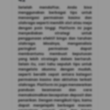
Setelah mendaftar, Anda bisa
menggunakan berbagai tips untuk
menavigasi permainan kasino dan
olahraga seperti memilih slot atau meja
dengan poin tinggi. Platform ini juga
menyediakan strategi untuk
penggunaan efektif bingo dan taruhan
olahraga. Misalnya, menganalisis
peringkat permainan dapat
membantumu membuat keputusan
yang lebih strategis dalam bertaruh.
Selain itu, cari tahu sepuluh tips untuk
mengelola akunmu dengan mudah,
seperti beralih cepat antara kategori
permainan kasino dan aktivitas terkait
olahraga. Platform ini juga menawarkan
panduan keamanan dan cara
memaksimalkan kecepatan deposit dan
penarikan. Dengan mengikuti tips, kamu
dapat menjelajahi berbagai macam