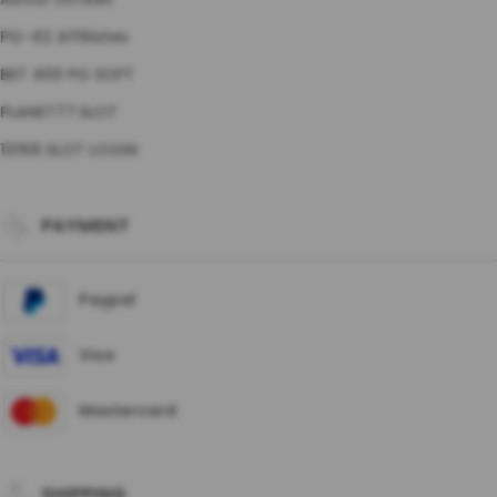
PG-42 Affiliates
BET 400 PG SOFT
PLANET77.SLOT
10168 SLOT LOGIN
PAYMENT
Paypal
Visa
Mastercard
SHIPPING