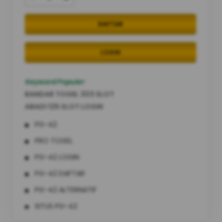
DAFTAR
LOGIN
Keyword Populer
BANDAR TOGEL 303 SLOT
ABADI 126 SLOT LOGIN
PG-42
PRO TOGEL
PG-42 LOGIN
PG-42 DAFTAR
PG-42 ALTERNATIF
SITUS PG-42