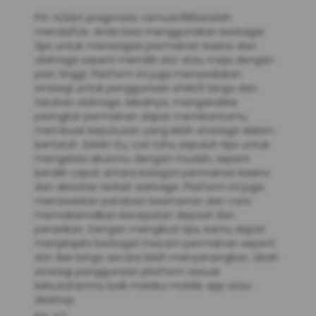
PG-42slot pragmatic ramuan88Setelah
mendaftar, Anda bisa menggunakan berbagai
tips untuk menavigasi permainan kasino dan
olahraga seperti memilih slot atau meja dengan
poin tinggi. Platform ini juga menyediakan
strategi untuk penggunaan efektif bingo dan
taruhan olahraga. Misalnya, menganalisis
peringkat permainan dapat membantumu
membuat keputusan yang lebih strategis dalam
bertaruh. Selain itu, cari tahu sepuluh tips untuk
mengelola akunmu dengan mudah, seperti
beralih cepat antara kategori permainan kasino
dan aktivitas terkait olahraga. Platform ini juga
menawarkan panduan keamanan dan cara
memaksimalkan kecepatan deposit dan
penarikan. Dengan mengikuti tips, kamu dapat
menjelajahi berbagai macam permainan seperti
slot dan bingo secara lebih menyenangkan. Ubah
strategi penggunaan platform sesuai
kebutuhanmu baik melalui mobile app atau
desktop.