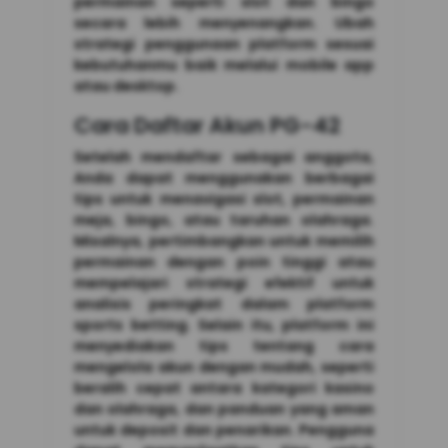
permainan seperti slot dan bingo
secara lebih menyenangkan. Ubah
strategi penggunaan platform sesuai
kebutuhanmu baik melalui mobile app
atau desktop.
Cara Daftar Akun PG-42
Setelah mendaftar sebagai anggota,
Anda dapat menggunakan berbagai
tips untuk menavigasi slot, permainan
meja, bingo, atau taruhan olahraga.
Misalnya, pertimbangkan untuk memilih
permainan dengan poin tinggi atau
mempelajari strategi efektif untuk
analisis peringkat dalam platform
sports betting. Selain itu, platform ini
menyediakan tips tentang cara
mengelola akun dengan mudah, seperti
beralih cepat antara kategori kasino
dan olahraga, dan panduan yang aman
untuk deposit dan penarikan. Pengguna