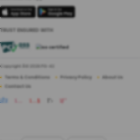
TRUST ENSURED WITH
Copyright Â© 2026 PG-42
Terms & Conditions
Privacy Policy
About Us
Contact Us