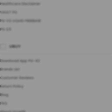
Healthcare Disclaimer
VAULT PG
PG VG LIQUID FREEBASE
PG 2,5
UBUY
Download App PG-42
Brands List
Customer Reviews
Return Policy
Blog
FAQ
About Ucredit