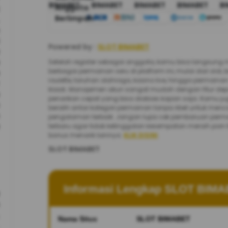
Powered by :
SLOT BIMABET
Setelah register sebagai anggota, kamu bisa langsung 
berbagai permainan seru di platform ini, mulai dari slot, 
roulette, taruhan olahraga, kasino live, hingga permaina
klasik. Manajemen akun sangat mudah dengan fitur dep
penarikan cepat yang bisa diakses kapan saja. Kamu j
beralih antar kategori permainan tanpa ribet untuk menc
pengalaman terbaik. Jangan lupa cek pembaruan perm
terbaru agar tidak ketinggalan kesempatan meraih poin 
bonus menarik lainnya.
KLIK DISINI
.
SLOT BIMABET
Informasi Lengkap SLOT BIM
Nama Situs
SLOT BIMABET