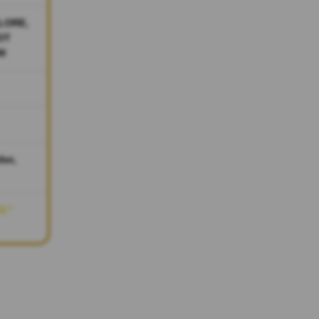
SITUS SLOT MAHJONG GACOR HARI INI
LORE,
PG IN KOTHANUR BANGALORE
OT
I
PG IN KOTHANUR BANGALORE
SLOT BIMABET
SITUS SLOT MAHJONG GACOR HARI INI
let,
â€”