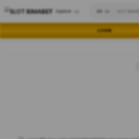
Explore
All
LOGIN