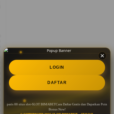
LOGIN
DAFTAR
paris 88 situs slot-SLOT BIMABETCara Daftar Gratis dan Dapatkan Poin
Bonus Now!