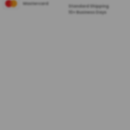
Mastercard
Standard Shipping
10+ Business Days