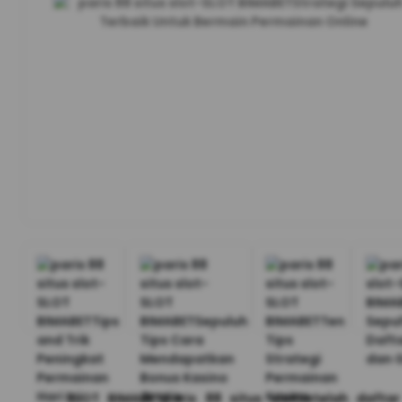
SLOT BIMABETparis 88 situs slotSetelah daftar