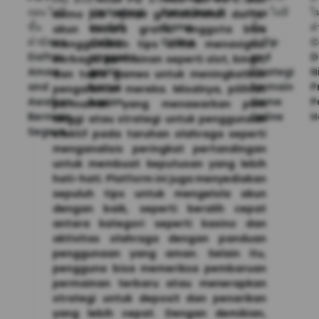
demo jdb mjolnir gratisSetelah daftar
akun secara gratis, anggota bisa
menggunakan tips untuk menavigasi
berbagai permainan seperti slot, bingo,
dan table games untuk meningkatkan
pengalaman mereka. Misalnya, pilihlah
permainan yang menawarkan poin
tinggi atau strategi untuk penggunaan
efektif pada taruhan olahraga seperti
menganalisis peringkat pertandingan
untuk membuat keputusan yang lebih
hati-hati. Platform ini juga menyediakan
sepuluh tips untuk mengelola akun
dengan baik, seperti beralih cepat
antara kategori seperti kasino dan
aktivitas olahraga dengan panduan
penggunaan yang aman. Selain itu,
pengguna bisa memeriksa pembaruan
permainan terbaru atau menerapkan
strategi untuk deposit dan penarikan
yang lebih cepat. Dengan demikian,