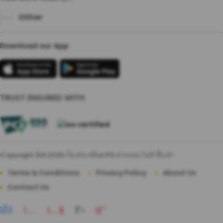
Other
Download our App
TRUST ENSURED WITH
Copyright Â© 2026 เว็บ ตรง สล็อต PG ฝากถอน ไม่มี ขั้น ต่ํา
Terms & Conditions
Privacy Policy
About Us
Contact Us