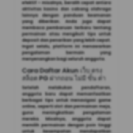
efektif – misalnya, beralih cepat antara
aktivitas kasino dan cabang olahraga
lainnya dengan panduan keamanan
yang diberikan. Anda juga dapat
membaca pembaruan terbaru tentang
permainan atau mengikuti tips untuk
deposit dan penarikan yang lebih cepat.
Ingat selalu, platform ini menawarkan
pengalaman bermain yang
menyenangkan bagi seluruh anggota.
Cara Daftar Akun เว็บ ตรง
สล็อต PG ฝากถอน ไม่มี ขั้น ต่ํา
Setelah melakukan pendaftaran,
anggota baru dapat memanfaatkan
berbagai tips untuk menavigasi game
online, seperti slot dan permainan meja,
guna meningkatkan pengalaman
mereka. Misalnya, anggota dapat
memilih permainan dengan poin tinggi
untuk kesempatan mendapatkan