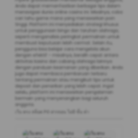
Anda dapat memanfaatkan berbagai tips dalam
menavigasi dunia online casino ini. Misalnya, coba
cari tahu game mana yang menawarkan poin
tinggi. Platform ini menyediakan strategi khusus
untuk penggunaan bingo dan taruhan olahraga,
seperti menganalisis peringkat permainan untuk
membuat keputusan lebih cermat. Selain itu,
pengguna bisa belajar cara mengelola akun
dengan efektif – misalnya, beralih cepat antara
aktivitas kasino dan cabang olahraga lainnya
dengan panduan keamanan yang diberikan. Anda
juga dapat membaca pembaruan terbaru
tentang permainan atau mengikuti tips untuk
deposit dan penarikan yang lebih cepat. Ingat
selalu, platform ini menawarkan pengalaman
bermain yang menyenangkan bagi seluruh
anggota.
เว็บ ตรง สล็อต PG ฝากถอน ไม่มี ขั้น ต่ํา