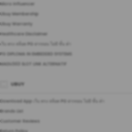
Micro Influencer
Ubuy Membership
Ubuy Warranty
Healthcare Disclaimer
เว็บ ตรง สล็อต PG ฝากถอน ไม่มี ขั้น ต่ํา
PG DIPLOMA IN EMBEDDED SYSTEMS
MADU303 SLOT LINK ALTERNATIF
UBUY
Download App เว็บ ตรง สล็อต PG ฝากถอน ไม่มี ขั้น ต่ํา
Brands List
Customer Reviews
Return Policy