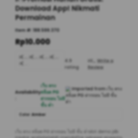
Download App! Nikmati
Permainan
Item #:
188.599.370
Rp10.000
4.9
Write a
rating
Review
เว็บ ตรง
Imported from เว็บ ตรง
Availability
สล็อต PG
สล็อต PG ฝากถอน ไม่มี ขั้น
:
ฝากถอน ไม่มี
ต่ํา
ขั้น ต่ํา
Color :
Amber
เว็บ ตรง สล็อต PG ฝากถอน ไม่มี ขั้น ต่ําslot demo jdb
mjolnir gratisSetelah mendaftar sebagai anggota,