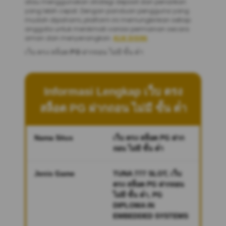
atau menggunakan strategi deposit dan penarikan
yang lebih cepat. Dengan panduan pengguna yang
mudah dipahami, platform ini memungkinkan setiap
anggota untuk menikmati variasi permainan secara
aman dan menyenangkan.
KLIK DISINI
.
เว็บ ตรง สล็อต PG ฝากถอน ไม่มี ขั้น ต่ํา
Informasi Lengkap เว็บ ตรง
สล็อต PG ฝากถอน ไม่มี ขั้น ต่ํา
Nama Situs
เว็บ ตรง สล็อต PG ฝาก
ถอน ไม่มี ขั้น ต่ํา
Jenis Game
TUNA 777 SLOT, เว็บ
ตรง สล็อต PG ฝากถอน
ไม่มี ขั้น ต่ํา, PG
DIPLOMA IN
EMBEDDED SYSTEMS