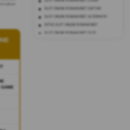
SLOT ONLINE ROMANOBET LOGIN
simalkan
SLOT ONLINE ROMANOBET DAFTAR
SLOT ONLINE ROMANOBET ALTERNATIF
SITUS SLOT ONLINE ROMANOBET
SLOT ONLINE ROMANOBET SLOT
INE
GAME ONLINE
SITUS GAME ONLINE
GAME ONLINE RESMI
GAME ONLINE VIRAL
ET
PG WALLET GAME
NE
ALCHEMY GOLD SLOT PG
T GAME
ALCHEMY GOLD SLOT PG
SLOT ONLINE ROMANOBET
PG WALLET GAME