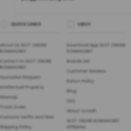
QUICK LINKS
UBUY
About Us SLOT ONLINE
Download App SLOT ONLINE
ROMANOBET
ROMANOBET
Contact Us SLOT ONLINE
Brands List
ROMANOBET
Customer Reviews
Quotation Request
Return Policy
Intellectual Property
Blog
Sitemap
FAQ
Track Order
About Ucredit
Customs tariffs and fees
SLOT ONLINE ROMANOBET
Shipping Policy
Affiliates