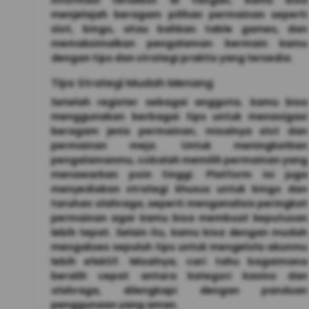
informasi tersebut di tangan, kamu bisa
menjelajah beragam pilihan permainan seperti
slot, bingo, atau bahkan table games, dan
memaksimalkan pengalaman bermain kamu
dengan tips dan strategi praktis yang tersedia.
Tips Strategi Mudah Menang
Setelah register sebagai anggota, kamu bisa
menggunakan berbagai tips untuk menavigasi
beragam jenis permainan, misalnya slot dan
permainan meja. Untuk meningkatkan
pengalamanmu, cobalah memilih permainan yang
menawarkan poin tinggi. Platform ini juga
menyediakan strategi khusus untuk bingo dan
taruhan olahraga, seperti menganalisis peringkat
permainan agar kamu bisa membuat keputusan
lebih tepat. Selain itu, kamu bisa dengan mudah
mengakses sepuluh tips untuk mengelola akunmu
lebih efektif. Misalnya, cari tahu bagaimana
beralih cepat antara kategori kasino dan
olahraga, dilengkapi dengan panduan
penggunaan yang aman.