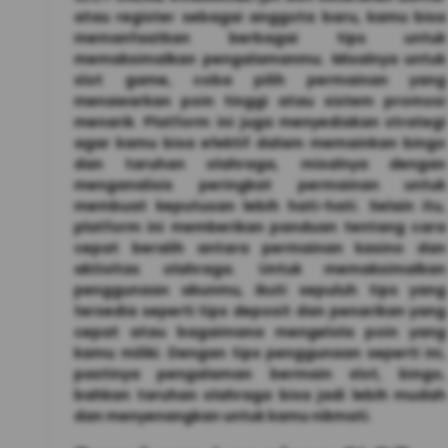
atau register sebagai anggota baru, kamu bisa
memanfaatkan berbagai tips untuk
memaksimalkan pengalamanmu. Misalnya untuk
slot game, coba pilih permainan yang
menawarkan poin tinggi atau sistem promosi
menarik. Platform ini juga menyediakan strategi
agar kamu bisa efektif dalam memainkan bingo
dan taruhan olahraga, misalnya dengan
menganalisis peringkat permainan untuk
membuat keputusan lebih hati-hati. Selain itu,
platform ini memberikan panduan tentang cara
cepat beralih antara permainan kasino dan
aktivitas olahraga. Untuk memaksimalkan
penggunaan akunmu, ikuti sepuluh tips yang
tersedia seperti tips deposit dan penarikan yang
cepat atau bagaimana mengelola poin yang
kamu miliki. Dengan tips penggunaan seperti ini,
pastinya pengalaman bermain slot, bingo,
bahkan taruhan olahraga bisa jadi lebih mudah
dan menyenangkan untuk kamu nikmati.