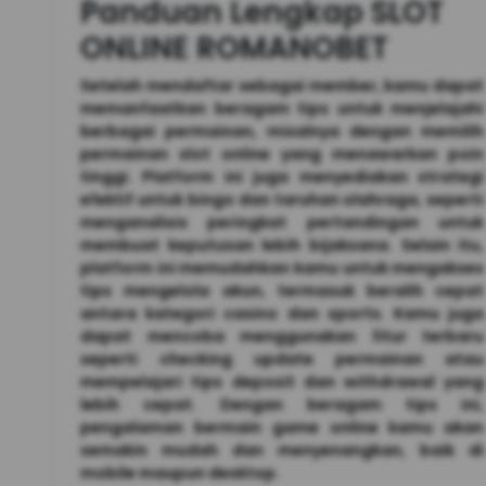
Panduan Lengkap SLOT
ONLINE ROMANOBET
Setelah mendaftar sebagai member, kamu dapat
memanfaatkan beragam tips untuk menjelajahi
berbagai permainan, misalnya dengan memilih
permainan slot online yang menawarkan poin
tinggi. Platform ini juga menyediakan strategi
efektif untuk bingo dan taruhan olahraga, seperti
menganalisis peringkat pertandingan untuk
membuat keputusan lebih bijaksana. Selain itu,
platform ini memudahkan kamu untuk mengakses
tips mengelola akun, termasuk beralih cepat
antara kategori casino dan sports. Kamu juga
dapat mencoba menggunakan fitur terbaru
seperti checking update permainan atau
mempelajari tips deposit dan withdrawal yang
lebih cepat. Dengan beragam tips ini,
pengalaman bermain game online kamu akan
semakin mudah dan menyenangkan, baik di
mobile maupun desktop.