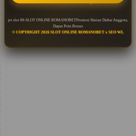
jet slot 88-SLOT ONLINE ROMANOBETPromosi Harian Daftar Anggota,
Dapat Poin Bonus
© COPYRIGHT 2026 SLOT ONLINE ROMANOBET x SEO WL