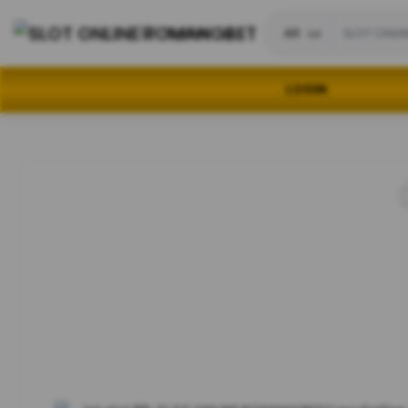
Explore
All
LOGIN