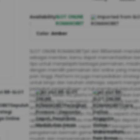
Availability
SLOT ONLINE
Imported from SLO
:
ROMANOBET
ROMANOBET
Color :
Amber
SLOT ONLINE ROMANOBETjet slot 88Setelah menda
sebagai member, kamu dapat memanfaatkan b
tips untuk menjelajahi berbagai permainan, misal
dengan memilih permainan slot online yang men
poin tinggi. Platform ini juga menyediakan strategi
untuk bingo dan taruhan olahraga, seperti mengan
peringkat pertandingan untuk membuat keputusa
bijaksana. Selain itu, platform ini memudahkan k
mengakses tips mengelola akun, termasuk berali
antara kategori casino dan sports. Kamu juga dap
mencoba menggunakan fitur terbaru seperti che
update permainan atau mempelajari tips deposit
withdrawal yang lebih cepat. Dengan beragam tips 
pengalaman bermain game online kamu akan se
mudah dan menyenangkan, baik di mobile maup