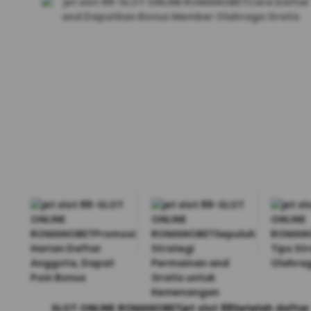
SLOT ONLINE ROMANOBETjet slot 88Setelah daftar