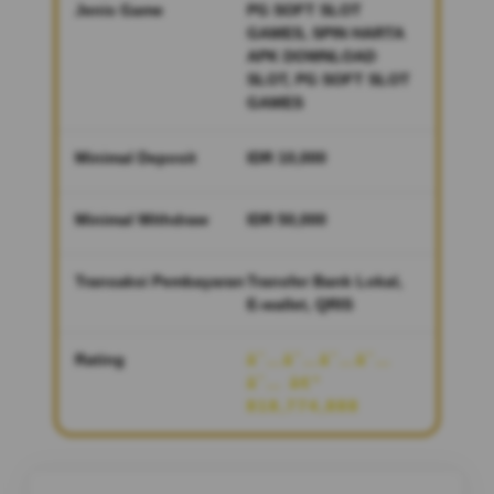
Jenis Game
PG SOFT SLOT
GAMES, SPIN HARTA
APK DOWNLOAD
SLOT, PG SOFT SLOT
GAMES
Minimal Deposit
IDR 10,000
Minimal Withdraw
IDR 50,000
Transaksi Pembayaran
Transfer Bank Lokal,
E-wallet, QRIS
Rating
â˜…â˜…â˜…â˜…
â˜…
â€”
818,774,888