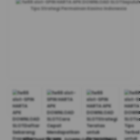
SPIN HARTA APK DOWNLOAD SLOTfw66