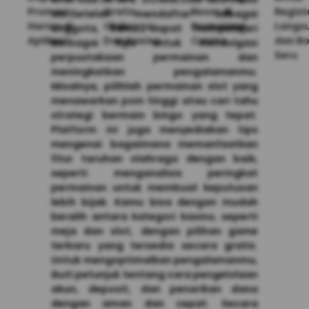
slotSetelah mendaftar sebagai
anggota, kamu dapat mempelajari
berbagai tips untuk menavigasi
perpustakaan permainan dan
meningkatkan pengalamanmu.
Misalnya, pilihlah permainan slot yang
menawarkan poin tinggi atau cari tahu
strategi bermain bingo yang tepat.
Platform ini juga menyediakan tips
mengenai bagaimana memanfaatkan
fitur taruhan olahraga dengan baik,
seperti menganalisis peringkat
permainan untuk membuat keputusan
lebih bijak. Kamu bisa dengan mudah
beralih antara kategori kasino, seperti
meja dan slot, dengan pilihan game
terbaru yang tersedia secara gratis.
Untuk mengoptimalkan pengalamanmu,
ikuti petunjuk tentang cara pengelolaan
akun, deposit, dan penarikan dana
dengan aman dan cepat. Secara