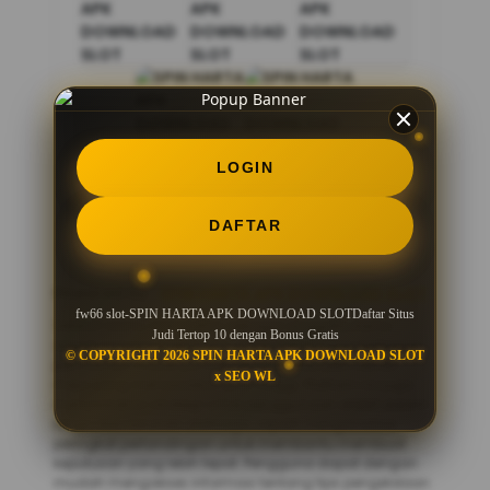
LOGIN
DAFTAR
Powered by :
SPIN HARTA APK DOWNLOAD SLOT
fw66 slot-SPIN HARTA APK DOWNLOAD SLOTDaftar Situs
Setelah kamu mendaftar sebagai anggota, kamu
Judi Tertop 10 dengan Bonus Gratis
dapat menggunakan tips untuk menavigasi berbagai
© COPYRIGHT 2026 SPIN HARTA APK DOWNLOAD SLOT
permainan, misalnya memilih slot atau permainan
x SEO WL
meja yang menawarkan poin tinggi. Platform ini juga
menyediakan strategi untuk penggunaan efektif dalam
bingo dan taruhan olahraga, seperti menganalisis
peringkat pertandingan untuk membantu membuat
keputusan yang lebih tepat. Pengguna dapat dengan
mudah mengakses informasi tentang tips pengelolaan