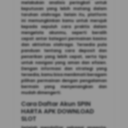
melakukan analisis peringkat untuk
keputusan yang lebih matang dalam
taruhan olahraga. Selain itu, platform
ini memungkinkan kamu untuk merujuk
kepada sepuluh cara praktis dalam
mengelola akunmu, seperti beralih
cepat antar kategori permainan kasino
dan aktivitas olahraga. Tersedia pula
panduan tentang cara deposit dan
penarikan yang lebih cepat, serta tips
untuk navigasi yang aman dan efisien.
Dengan informasi dan strategi yang
tersedia, kamu bisa menikmati beragam
pilihan permainan dengan pengalaman
bermain yang menyenangkan dan
mudah dimengerti.
Cara Daftar Akun SPIN
HARTA APK DOWNLOAD
SLOT
Setelah mendaftar sebagai anggota,