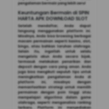
pengalaman bermain yang lebih seru!
Keuntungan Bermain di SPIN
HARTA APK DOWNLOAD SLOT
Setelah mendaftar, Anda dapat
langsung menggunakan platform ini.
Misalnya, Anda bisa browsing berbagai
macam permainan seperti kasino, slot,
bingo, atau bahkan taruhan olahraga.
Selain itu, ingatlah untuk selalu
mengelola akun Anda secara bijak,
termasuk melakukan penarikan dan
deposit dengan cara yang aman. Anda
juga bisa mengikuti sepuluh tips untuk
meningkatkan pengalaman Anda di
platform ini, misalnya dengan
memanfaatkan strategi untuk memilih
permainan dengan poin tinggi atau
mempelajari algoritma dalam game
olahraga, seperti menganalisis ranking
terbaru. Platform ini menyediakan