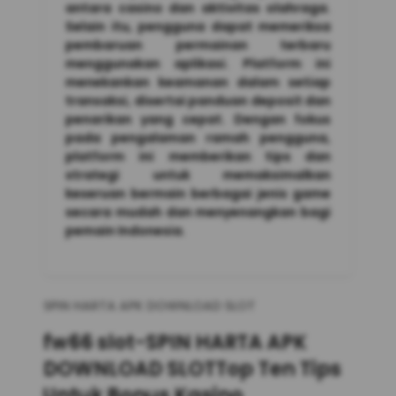
antara casino dan aktivitas olahraga.
Selain itu, pengguna dapat memeriksa
pembaruan permainan terbaru
menggunakan aplikasi. Platform ini
menekankan keamanan dalam setiap
transaksi, disertai panduan deposit dan
penarikan yang cepat. Dengan fokus
pada pengalaman ramah pengguna,
platform ini memberikan tips dan
strategi untuk memaksimalkan
keseruan bermain berbagai jenis game
secara mudah dan menyenangkan bagi
pemain Indonesia.
SPIN HARTA APK DOWNLOAD SLOT
fw66 slot-SPIN HARTA APK
DOWNLOAD SLOTTop Ten Tips
Untuk Bonus Kasino