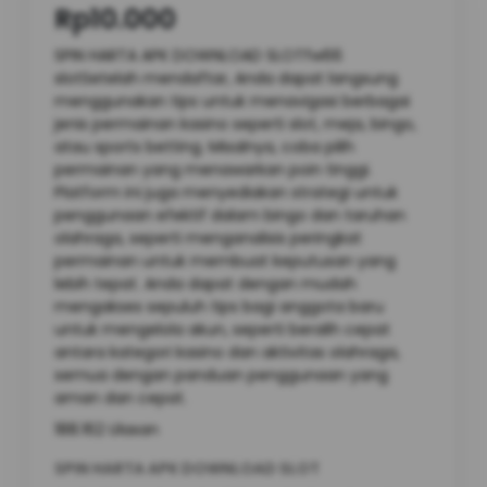
Rp10.000
SPIN HARTA APK DOWNLOAD SLOTfw66
slotSetelah mendaftar, Anda dapat langsung
menggunakan tips untuk menavigasi berbagai
jenis permainan kasino seperti slot, meja, bingo,
atau sports betting. Misalnya, coba pilih
permainan yang menawarkan poin tinggi.
Platform ini juga menyediakan strategi untuk
penggunaan efektif dalam bingo dan taruhan
olahraga, seperti menganalisis peringkat
permainan untuk membuat keputusan yang
lebih tepat. Anda dapat dengan mudah
mengakses sepuluh tips bagi anggota baru
untuk mengelola akun, seperti beralih cepat
antara kategori kasino dan aktivitas olahraga,
semua dengan panduan penggunaan yang
aman dan cepat.
188.162 Ulasan
SPIN HARTA APK DOWNLOAD SLOT