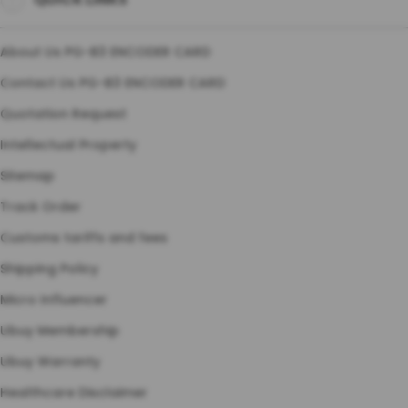
GAME ONLINE
SITUS GAME ONLINE
About Us PG-B3 ENCODER CARD
GAME ONLINE RESMI
Contact Us PG-B3 ENCODER CARD
GAME ONLINE VIRAL
Quotation Request
CHEAP APARTMENTS IN PG COUNTY
Intellectual Property
INK CARTRIDGE PG-745 CL-746 PRICE
Sitemap
INK CARTRIDGE PG-745 CL-746 PRICE
Track Order
PG-B3 ENCODER CARD
Customs tariffs and fees
CHEAP APARTMENTS IN PG COUNTY
Shipping Policy
Micro Influencer
Ubuy Membership
Ubuy Warranty
Healthcare Disclaimer