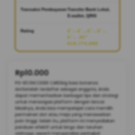
Transaksi Pembayaran
Transfer Bank Lokal,
E-wallet, QRIS
Rating
â˜…â˜…â˜…â˜…
â˜…
â€”
818,774,888
Rp10.000
PG-B3 ENCODER CARDbig bass bonanza
slotSetelah terdaftar sebagai anggota, Anda
dapat memanfaatkan berbagai tips dan strategi
untuk menavigasi platform dengan lancar.
Misalnya, Anda bisa mempelajari cara memilih
permainan slot atau meja yang menawarkan
poin tinggi. Selain itu, platform ini menyediakan
panduan efektif untuk bingo dan taruhan
olahraga, seperti menganalisis peringkat