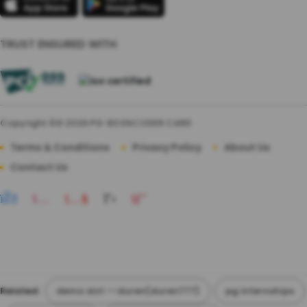
TRUST ENSURED WITH
Copyright Â© 2026 PG-B3 ENCODER CARD
Terms & Conditions
Privacy Policy
About Us
Contact Us
Related:
demo slot --duren(duren777)
pg internships