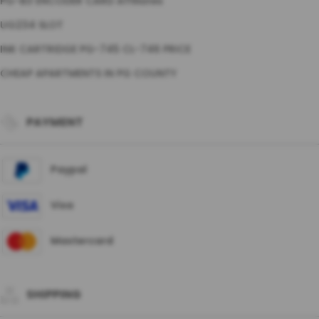
PG-B3 ENCODER CARD Affiliates
UG234 SLOT
INK CARTRIDGE PG-745 CL-746 PRICE
CHEAP APARTMENTS IN PG COUNTY
PAYMENT
Paypal
Visa
Mastercard
SHIPPING