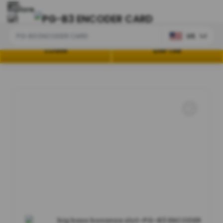
Explore
US
LOGIN
DAFTAR