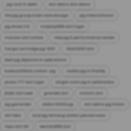
pg cost in delhi
slot demo slot demo
the pg group inaki usandizaga
pg international
pg shoes 2.5
hotplay888 slot login
macam slot online
nike pg 5 performance review
harga cartridge pg-830
tiket2000 slot
best pg diploma in operations
kaskus236win.online -pg
ladies pg in thaltej
pulau 777 slot login
single room pg in yelahanka
jktjkt slot web
grendel slot
viutoto slot
pg game bet
stella 14000 pg
slot demo pg hitam
slot bbo
soal pg tentang sistem pencernaan
mpo slot 99
berlian888 slot