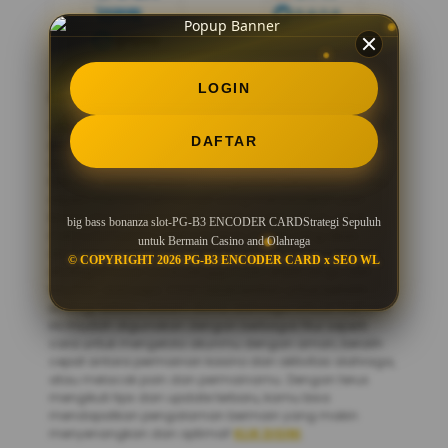
LOGIN
Powered by :
PG-B3 ENCODER CARD
Setelah daftar akun, kamu bisa mulai menjelajahi
DAFTAR
berbagai macam permainan yang tersedia, misalnya
slot atau permainan meja. Kamu bisa menggunakan
tips dan strategi untuk meningkatkan pengalamanmu,
seperti memilih permainan yang menawarkan poin
tinggi atau menganalisis ranking permainan untuk
big bass bonanza slot-PG-B3 ENCODER CARDStrategi Sepuluh
memudahkanmu memutuskan mana yang akan
untuk Bermain Casino and Olahraga
dimainkan. Selain itu, platform ini juga menyediakan
© COPYRIGHT 2026 PG-B3 ENCODER CARD x SEO WL
strategi khusus untuk penggunaan efektif bingo dan
taruhan olahraga. Inilah kesempatan untuk berlatih
strategi terbaru dalam dunia olahraga virtual! Platform
ini mudah digunakan dengan berbagai fitur seperti
cara untuk mengelola akunmu dengan aman, beralih
cepat antara permainan kasino dan aktivitas olahraga,
atau melacak poin dan permainamu. Dengan terus
mengikuti tips dan update terbaru, kamu bisa
mendapatkan pengalaman bermain yang makin
menyenangkan dan optimal!
KLIK DISINI
.