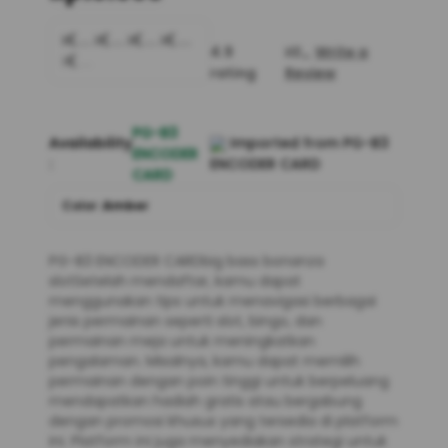
4.9
Write a
rating
Review
PG-B3
Availability
Imported from PG-B3
ENCODER
:
ENCODER CARD
CARD
Color :
Amber
PG-B3 ENCODER CARDbig bass bonanza
slotSetelah mendaftar, kamu dapat
menggunakan tips untuk menavigasi berbagai
jenis permainan seperti slot, bingo, dan
permainan meja untuk meningkatkan
pengalaman. Misalnya, kamu dapat memilih
permainan dengan poin tinggi untuk berpeluang
mendapatkan hadiah gratis atau bergabung
dengan promosi khusus yang tersedia di platform
ini. Platform ini juga menyediakan strategi untuk