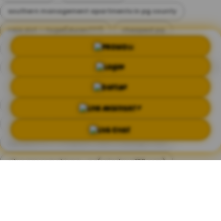
southern management apartments in pg county
raja slot --togel(duren777)
cheapest pg
PROMO
slot gacor modal receh
slot pulsa online
LOGIN
dokterwin slot
jadavpur university pg admission 2023
situs slot halo303
nilai pg 2021
eliquide pg
DAFTAR
pg in hinjewadi rajiv gandhi infotech park
LINK ALTERNATIF
musangwin slot demo pg soft
LIVE CHAT
pg diploma in computer vision training in uae
situs gacor mahjong--pg(rajadewa138.com)
romve pg
jack frost's winter pg
total pg cpns 2024
pg assistant full form
download apk slot online uang asli dana