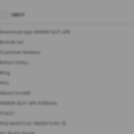
UBUY
Download App WINIDN SLOT APK
Brands List
Customer Reviews
Return Policy
Blog
FAQ
About Ucredit
WINIDN SLOT APK Affiliates
11 SLOT
FIVE NIGHTS AT FREDDY'S PG-13
PG 89 BIG BOOK