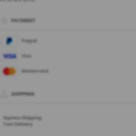
PAYMENT
Paypal
Visa
Mastercard
SHIPPING
Express Shipping
Fast Delivery