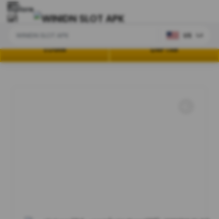
Explore
US
LOGIN
DAFTAR