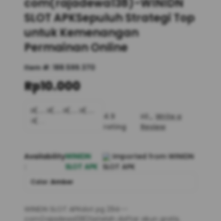
com(rajadewa138)-WINIDN
SLOT APKSepuluh Strategi Top
untuk Kemenangan
Permainan Online
Item #:
188.599.370
Rp10.000
4.9
Write a
rating
Review
Availability
WINIDN
Imported from WINIDN
:
SLOT APK
SLOT APK
Color :
Amber
WINIDN SLOT APKslot pg 294--
com(rajadewa138)Setelah daftar akun gratis,