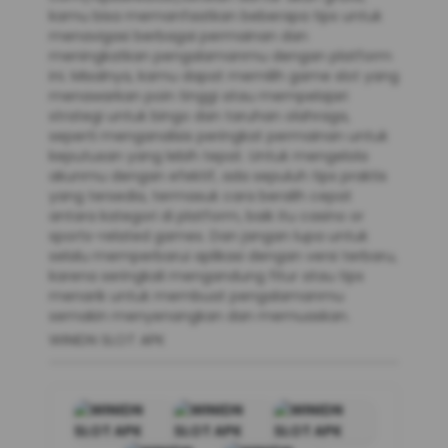
kamu bisa memanfaatkan beberapa tips untuk
menavigasi berbagai permainan dan
meningkatkan pengalamanmu dengan platform
ini. Misalnya, kamu dapat memilih game slot yang
menawarkan poin tinggi atau mempelajari
strategi untuk bingo dan taruhan olahraga,
seperti menganalisis peringkat permainan untuk
keputusan yang lebih tepat. Untuk mengelola
akunmu dengan efektif, ada sepuluh tips praktis
yang tersedia, termasuk cara beralih cepat
antara kategori di platform, baik itu casino or
sports-related games. Dan jangan lupa untuk
selalu memperbarui aplikasi dengan versi terbaru,
karena seringkali mengandung fitur atau tips
menarik untuk membuat pengalamanmu
semakin menyenangkan dan memuaskan.
WINIDN SLOT APK