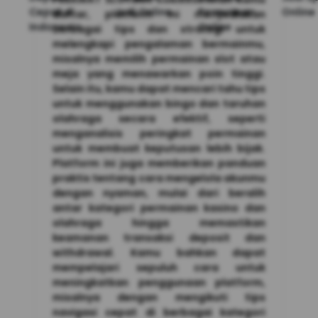
daftar, platform ini menyediakan
berbagai tips dan strategi untuk
melengkapi pengalaman bermainmu,
misalnya memilih permainan slot atau
meja yang menawarkan poin tinggi.
Selain itu, kamu dapat mencari tahu tips
untuk menggunakan bingo dan taruhan
olahraga secara efektif, seperti
menganalisis peringkat permainan
untuk membuat keputusan lebih bijak.
Platform ini juga memberikan panduan
praktis tentang cara mengelola akunmu
dengan nyaman, mulai dari beralih
antar kategori permainan kasino dan
olahraga hingga memastikan
keamanan transaksi deposit dan
withdrawal. Kamu bahkan dapat
mempelajari sepuluh cara untuk
meningkatkan penggunaan platform,
misalnya dengan mengikuti tips
navigasi cepat di berbagai kategori