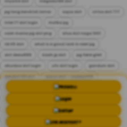
miya4d slot
megaslot88 slot
pg lang kendrick lamar
aqua slot
virtus slot 777
inter77 slot login
matka pg
cash mania pg slot png
situs slot naga 1001
idr45 slot
what is a good rank in neet pg
slot dewa888
kasih jp slot
pg field gilet
akunbos slot login
ufo slot login
gandum slot
gendut 100 slot
gacor slot --jackpot108
PROMO
369 slot link alternatif
LOGIN
pg near dyal singh college delhi
asia 328 slot
nama-nama slot
mikigaming login slot
DAFTAR
สล็อตพีจี pg
slot terbaru viral
pg bete
LINK ALTERNATIF