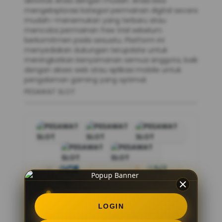
aktivitas Anda dengan mudah. Anda bisa
mengeksplorasi kategori permainan digital secara
mudah—menemukan yang terbaru atau
mencoba permainan free trial sebelum
berkomitmen pada sesuatu. Platform ini
menyediakan dukungan terupdate untuk
meningkatkan kenyamanan semua anggota, baik
dengan akses web atau aplikasi mobile untuk
pengalaman gaming yang optimal.
PESAWAT SLOT
LOGIN