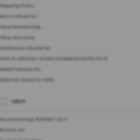
Shipping Policy
Micro Influencer
Ubuy Membership
Ubuy Warranty
Healthcare Disclaimer
WHY IS JURASSIC WORLD DOMINION RATED PG 13
MARATHAHALLI PG
SRAM NX EAGLE PG-1230
UBUY
Download App PESAWAT SLOT
Brands List