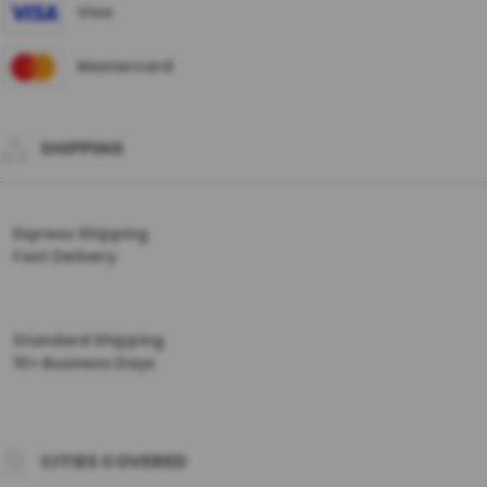
Visa
Mastercard
SHIPPING
Express Shipping
Fast Delivery
Standard Shipping
10+ Business Days
CITIES COVERED