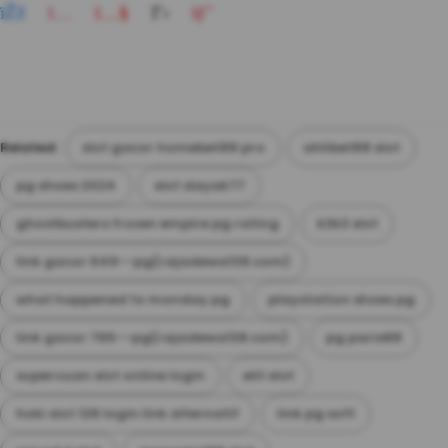
Related:
slot gacor homebet88 pro
ahlibet88 slot
pg shoes 2024
slot dayak77
ghostbusters frozen empire pg rating
k3k3 slot
link gacor 649--pg(rajadewa138.com)
what happened to monday pg
playstation shoes pg
link gacor 765--pg(rajadewa138.com)
pg paris88
supercuan slot online login
elit slot
hoki slot 128 login link alternatif
link pg soft