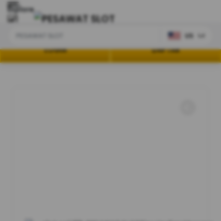
Explore
US
LOGIN
DAFTAR