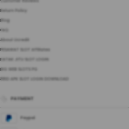
Customer Reviews
Return Policy
Blog
FAQ
About Ucredit
PESAWAT SLOT Affiliates
KATAK JITU SLOT LOGIN
BIG WEB SLOTS PG
88ID APK SLOT LOGIN DOWNLOAD
PAYMENT
Paypal