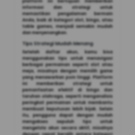
platform ini bertujuan memberikan
informasi dan strategi untuk
memastikan pengalaman bermain
Anda, baik di kategori slot, bingo, atau
table games, menjadi semakin mudah
dan menyenangkan.
Tips Strategi Mudah Menang
Setelah daftar akun, kamu bisa
menggunakan tips untuk menavigasi
berbagai permainan seperti slot atau
meja, misalnya dengan memilih game
yang menawarkan poin tinggi. Platform
ini memberikan strategi untuk
pemanfaatan efektif di bingo dan
taruhan olahraga, seperti menganalisis
peringkat permainan untuk membantu
membuat keputusan lebih bijak. Selain
itu, pengguna dapat dengan mudah
mengakses sepuluh tips untuk
mengelola akun secara aktif, misalnya
dengan cepat beralih antara kategori