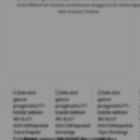
KAKEK MERAH 4D SLOT GACORlink slot