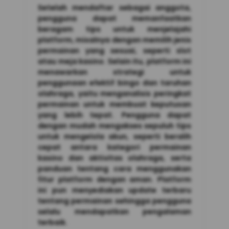
Setelah mendaftar sebagai anggota,
pengguna dapat memanfaatkan
beragam tips untuk menjelajahi
platform, misalnya dengan memilih jenis
permainan yang sesuai, seperti slot
atau meja kasino. Selain itu, platform ini
menawarkan strategi untuk
penggunaan efektif bingo dan taruhan
olahraga, yaitu menganalisis peringkat
permainan untuk membuat keputusan
yang lebih tepat. Pengguna dapat
dengan mudah mengakses sepuluh tips
untuk mengelola akun, seperti beralih
cepat antara kategori permainan
kasino dan aktivitas olahraga, serta
panduan tentang cara menggunakan
fitur platform dengan aman. Platform
ini pun menyediakan update terbaru
tentang permainan sehingga pengguna
selalu mendapatkan pengalaman
terbaik.