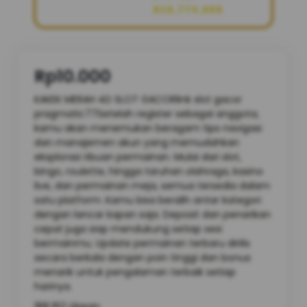
818,774,888
Rp10.000
KAKEK MERAH 4D SLOT GACORlink slot gacor
pragmatic77Setelah register sebagai anggota,
kamu akan menemukan beragam tips navigasi
dan manajemen akun yang memudahkan
eksplorasi ribuan permainan. Mulai dari slot,
bingo, roulette, hingga taruhan olahraga, kasino
live, dan permainan meja, semua tersedia dalam
satu platform. Kamu bisa beralih antar kategori
dengan lancar kapan saja. Deposit dan penarikan
cepat juga siap mendukung setiap sesi
bermainmu. Update permainan terbaru dirilis
secara berkala dengan poin tinggi dan bonus
menarik untuk pengalaman terbaik setiap
harinya.
188.162 Ulasan