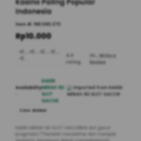
Kasino Paling Popular
Indonesia
Item #:
188.599.370
Rp10.000
4.9
Write a
rating
Review
KAKEK
Availability
MERAH 4D
Imported from KAKEK
:
SLOT
MERAH 4D SLOT GACOR
GACOR
Color :
Amber
KAKEK MERAH 4D SLOT GACORlink slot gacor
pragmatic77Setelah mendaftar dan menjadi
anggota, pengguna dapat mengeksplorasi