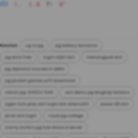
Related:
ug vs pg
pg bakery bonanza
pg slots free
login okjkt slot
menangjudi slot
pg diploma courses in delhi
pg pocket games soft download
canon pg-545/cl-546
slot demo pg lengkap terbaru
agen toto play slot login link alternatif
pasar 88 slot
jeruk slot login
royal pg college
marty mcfly's pg hub discord server