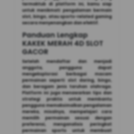
termaktub di platform ini, kamu siap
untuk menikmati pengalaman bermain
slot, bingo, atau sports-related gaming
secara menyenangkan dan efektif.
Panduan Lengkap
KAKEK MERAH 4D SLOT
GACOR
Setelah mendaftar dan menjadi
anggota, pengguna dapat
mengeksplorasi berbagai macam
permainan seperti slot daring, bingo,
dan beragam jenis taruhan olahraga.
Platform ini juga menawarkan tips dan
strategi praktis untuk membantu
pengguna memaksimalkan pengalaman
mereka, misalnya, mempelajari cara
memilih permainan sesuai dengan
preferensi, menganalisis peringkat
permainan sports untuk membuat