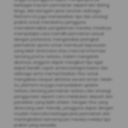
berbagai macam permainan seperti slot daring,
bingo, dan beragam jenis taruhan olahraga.
Platform ini juga menawarkan tips dan strategi
praktis untuk membantu pengguna
memaksimalkan pengalaman mereka, misalnya,
mempelajari cara memilih permainan sesuai
dengan preferensi, menganalisis peringkat
permainan sports untuk membuat keputusan
yang lebih terencana atau mencari informasi
tentang promo terbaru. Dalam mengelola
akunnya, anggota dapat mengikuti tips agar
dapat beralih cepat antara kategori kasino dan
olahraga serta memanfaatkan fitur untuk
mengakses riwayat aktivitas secara aman. Selain
itu, platform ini juga menyediakan update
terbaru tentang permainan terbaru dan strategi
penggunaan seperti cara melakukan deposit dan
penarikan yang lebih efisien. Dengan fitur yang
dirancang user-friendly, pengguna dapat dengan
mudah mencoba berbagai jenis permainan dan
meningkatkan kemampuan mereka melalui tips
praktis yang tersedia.