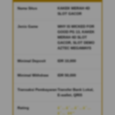
Nama Situs
KAKEK MERAH 4D
SLOT GACOR
Jenis Game
WHY IS WICKED FOR
GOOD PG 13, KAKEK
MERAH 4D SLOT
GACOR, SLOT DEMO
AZTEC MEGAWAYS
Minimal Deposit
IDR 10,000
Minimal Withdraw
IDR 50,000
Transaksi Pembayaran
Transfer Bank Lokal,
E-wallet, QRIS
Rating
â˜…â˜…â˜…â˜…
â˜…
â€”