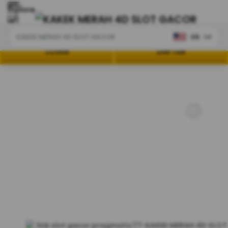
Explore
US
LOGIN
DAFTAR