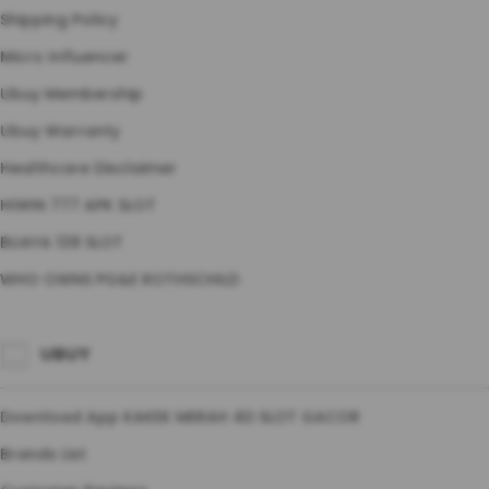
Shipping Policy
Micro Influencer
Ubuy Membership
Ubuy Warranty
Healthcare Disclaimer
HIWIN 777 APK SLOT
BUAYA 138 SLOT
WHO OWNS PG&E ROTHSCHILD
UBUY
Download App KAKEK MERAH 4D SLOT GACOR
Brands List