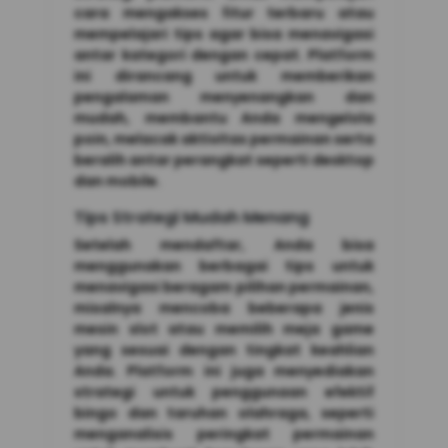
cara mengakses fitur terbaru atau
mempelajari tips agar bisa menavigasi
antar kategori dengan cepat. Platform
ini dirancang untuk memberikan
pengalaman menyenangkan dan
mudah, membantu Anda mengelola
poin, melacak aktivitas permainan serta
beralih antar perangkat seperti desktop
dan mobile.
Tips Strategi Mudah Menang
Setelah mendaftar, Anda bisa
menggunakan berbagai tips untuk
menavigasi beragam pilihan permainan,
misalnya mencoba beberapa jenis
mesin slot atau memilih meja game
yang sesuai dengan tingkat keahlian
Anda. Platform ini juga menyediakan
strategi untuk penggunaan efektif
bingo dan taruhan olahraga, seperti
menganalisis peringkat permainan