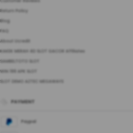
Customer Reviews
Return Policy
Blog
FAQ
About Ucredit
KAKEK MERAH 4D SLOT GACOR Affiliates
SAMBELTOTO SLOT
WIN 199 APK SLOT
SLOT DEMO AZTEC MEGAWAYS
PAYMENT
Paypal