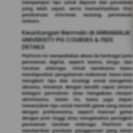
mempelajari tips untuk deposit dan penarikan
yang lebih cepat, serta memanfaatkan fitur
pembaruan informasi tentang permainan
terbaru.
Keuntungan Bermain di ANNAMALAI
UNIVERSITY PG COURSES & FEES
DETAILS
Platform ini menyediakan akses ke berbagai jenis
permainan digital, seperti kasino, bingo, dan
taruhan olahraga. Untuk membantu kamu
mendapatkan pengalaman maksimal, kamu bisa
mengikuti tips dan strategi untuk mengelola
akunmu, misalnya dengan beralih cepat antara
kategori permainan atau mengakses riwayat
aktivitasmu. Selain itu, kamu juga dapat
menemukan tips untuk memilih game yang sesuai
dengan preferensimu, seperti mencari game
dengan poin tinggi atau menganalisis peringkat
permainan taruhan olahraga. Platform ini
memberikan panduan penggunaan yang aman