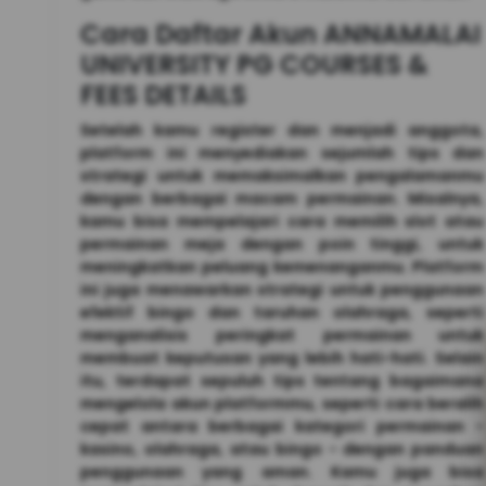
Cara Daftar Akun ANNAMALAI
UNIVERSITY PG COURSES &
FEES DETAILS
Setelah kamu register dan menjadi anggota,
platform ini menyediakan sejumlah tips dan
strategi untuk memaksimalkan pengalamanmu
dengan berbagai macam permainan. Misalnya,
kamu bisa mempelajari cara memilih slot atau
permainan meja dengan poin tinggi, untuk
meningkatkan peluang kemenanganmu. Platform
ini juga menawarkan strategi untuk penggunaan
efektif bingo dan taruhan olahraga, seperti
menganalisis peringkat permainan untuk
membuat keputusan yang lebih hati-hati. Selain
itu, terdapat sepuluh tips tentang bagaimana
mengelola akun platformmu, seperti cara beralih
cepat antara berbagai kategori permainan -
kasino, olahraga, atau bingo - dengan panduan
penggunaan yang aman. Kamu juga bisa