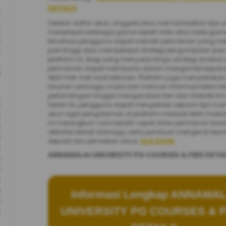
DETAILS
Setelah daftar akun, anggota bisa memanfaatkan tips u
menjelajahi berbagai game seperti slots atau table gam
Misalnya, pengguna dapat memilih permainan yang m
poin tinggi atau mempelajari strategi pengumpulan poin
platform ini. Bagi yang menyukai bingo, strategi analisis
permainan dapat membantu dalam mengambil keputu
lebih hati-hati saat bermain. Platform juga menyediakan 
taruhan olahraga, mulai dari mencari informasi terkini t
pertandingan hingga menganalisis tren dan statistik tim 
Selain itu, pengguna dapat mengakses sepuluh tips m
akun agar pengalaman di platform menjadi lebih maksi
ini merangkum cara beralih cepat antar permainan kas
aktivitas terkait olahraga, serta panduan mengenai ke
deposit dan penarikan dana.
KLIK DISINI
.
ANNAMALAI UNIVERSITY PG COURSES & FEES DETA
Informasi Lengkap ANNAMAL
UNIVERSITY PG COURSES & 