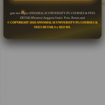
gmt slot login-ANNAMALAI UNIVERSITY PG COURSES & FEES
DETAILSPromosi Anggota Gratis: Poin, Bonus and
© COPYRIGHT 2026 ANNAMALAI UNIVERSITY PG COURSES &
FEES DETAILS x SEO WL