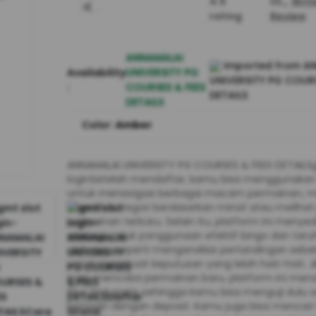
4.9
Writ
rating
Review
ANNAMALAI
Imported from A
Availability
UNIVERSITY PG
UNIVERSITY PG COURS
:
COURSES & FEES
DETAILS
DETAILS
Color :
Amber
ANNAMALAI UNIVERSITY PG COURSES & FEES DETAILS
loginSetelah mendaftar, kamu bisa menggunakan 
untuk menavigasi berbagai macam permainan, m
memilih kategori berdasarkan minat atau melihat
permainan terbaru. Selain itu, platform ini menye
strategi untuk penggunaan efektif bingo dan tar
olahraga, seperti menganalisis pertandingan seb
untuk membuat keputusan yang lebih hati-hati. 
ingin mencoba permainan baru, platform ini me
fitur trial gratis sehingga kamu bisa menguji dulu
bermain dengan deposit. Kamu juga bisa mencari