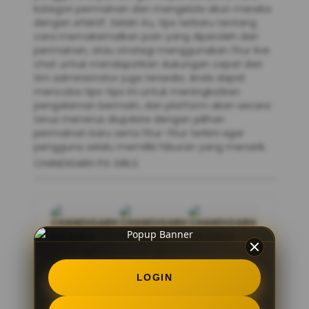
kategori permainan dan mengelola akun mereka
dengan efektif. Selain itu, tips terbaru tentang
cara memaksimalkan poin yang diperoleh dari
permainan, atau strategi menggunakan fitur live
chat untuk mendapatkan dukungan cepat dari
tim administrator juga tersedia. Anda dapat
mencoba tips-tips ini untuk meningkatkan
pengalaman bermain, dan platform akan secara
terus menerus diupdate dengan pilihan
permainan baru serta fitur-fitur terkini agar
pengguna selalu memiliki hiburan yang menarik.
CHANDIGARH PG GIRLS
LOGIN