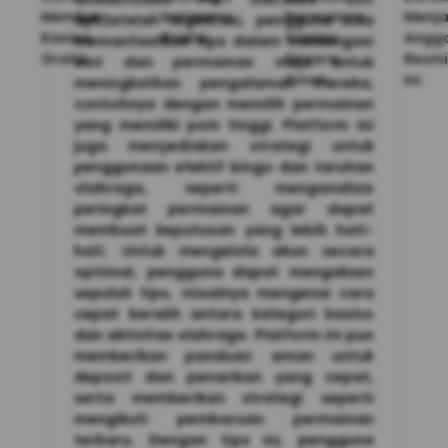
apkSetelah registrasi, pengguna bisa
memanfaatkan tips dalam menavigasi
slot dan permainan meja untuk
meningkatkan pengalaman mereka,
contohnya dengan memilih permainan
yang memiliki poin tinggi. Platform ini
juga menyediakan strategi untuk
penggunaan efektif bingo dan taruhan
olahraga, seperti menganalisis
peringkat permainan agar dapat
membuat keputusan yang lebih hati-
hati. Untuk mengelola akun secara
optimal, pengguna dapat mengakses
sepuluh tips, misalnya mengenai cara
cepat beralih antara kategori kasino
dan aktivitas olahraga. Platform ini pun
memberikan panduan aman untuk
deposit dan penarikan yang cepat,
serta memberikan strategi seperti
mengikuti pembaruan permainan
terbaru. Dengan tips ini, pengguna