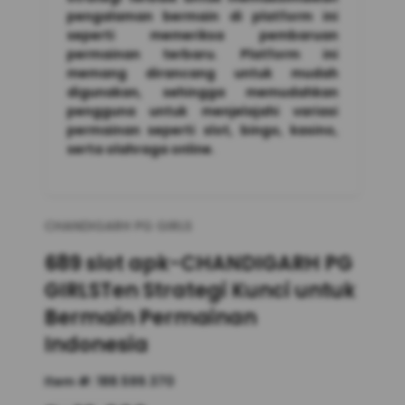
pengalaman bermain di platform ini
seperti memeriksa pembaruan
permainan terbaru. Platform ini
memang dirancang untuk mudah
digunakan, sehingga memudahkan
pengguna untuk menjelajahi variasi
permainan seperti slot, bingo, kasino,
serta olahraga online.
CHANDIGARH PG GIRLS
689 slot apk-CHANDIGARH PG
GIRLSTen Strategi Kunci untuk
Bermain Permainan
Indonesia
Item #:
188.599.370