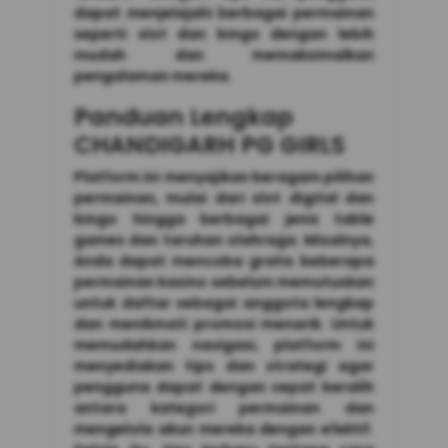
dapat menjelajahi berbagai permainan
seperti slot dan bingo dengan lebih
mudah dan memaksimalkan
pengalaman mereka.
Panduan Lengkap
CHANDIGARH PG GIRLS
Platform ini menyajikan beragam pilihan
permainan, mulai dari slot digital dan
bingo hingga berbagai jenis table
games dan taruhan olahraga. Misalnya,
Anda dapat mencoba gratis beberapa
permainan kasino sebelum memutuskan
untuk daftar sebagai anggota lengkap
dan menikmati promosi menarik. Untuk
memudahkan navigasi, platform ini
menyediakan tips dan strategi agar
pengguna dapat dengan cepat beralih
antara kategori permainan dan
mengelola akun mereka dengan efektif.