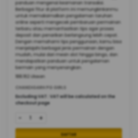
panduan mengenai keamanan transaksi.
Berbagai fitur di platform ini memungkinkanmu
untuk memaksimalkan pengalaman taruhan
online seperti mengecek pembaruan permainan
terbaru atau memanfaatkan tips agar proses
deposit dan penarikan berlangsung lebih cepat.
Dengan memahami tips penggunaan, kamu bisa
menjelajahi berbagai jenis permainan dengan
mudah, mulai dari mesin slot hingga bingo, dan
mendapatkan panduan untuk pengalaman
bermain yang menyenangkan.
188.162 Ulasan
CHANDIGARH PG GIRLS
Excluding VAT : VAT will be calculated on the
checkout page
-
+
DAFTAR