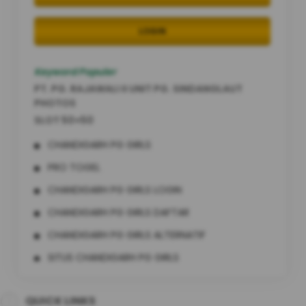
LOGIN
Keyword Populer
PT. PG. RAJAWALI II UNIT PG. SINDANGLAUT
PHOTOS
SLOT 50+50
CHANDIGARH PG GIRLS
PRO TOGEL
CHANDIGARH PG GIRLS LOGIN
CHANDIGARH PG GIRLS DAFTAR
CHANDIGARH PG GIRLS ALTERNATIF
SITUS CHANDIGARH PG GIRLS
CHANDIGARH PG GIRLS SLOT
QUICK LINKS
GAME ONLINE