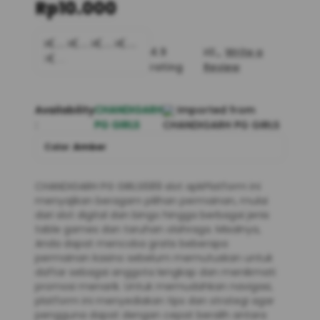
Rp10.000
4.9
Write a
rating
Review
Availability
CHANDIGARH
Imported from
:
PG GIRLS
CHANDIGARH PG GIRLS
Color :
Amber
CHANDIGARH PG GIRLS689 slot apkPlatform ini
menyajikan beragam pilihan permainan, mulai
dari slot digital dan bingo hingga berbagai jenis
table games dan taruhan olahraga. Misalnya,
Anda dapat mencoba gratis beberapa
permainan kasino sebelum memutuskan untuk
daftar sebagai anggota lengkap dan menikmati
promosi menarik. Untuk memudahkan navigasi,
platform ini menyediakan tips dan strategi agar
pengguna dapat dengan cepat beralih antara