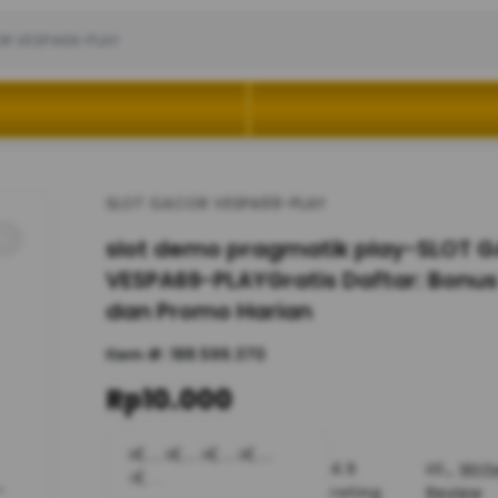
SLOT GACOR VESPA69-PLAY
slot demo pragmatik play-SLOT 
VESPA69-PLAYGratis Daftar: Bonus
dan Promo Harian
Item #:
188.599.370
Rp10.000
4.9
Writ
rating
Review