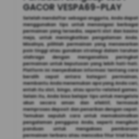
GACOR VESPA69-PLAY
Setelah mendaftar sebagai anggota, Anda dapat
menggunakan tips untuk menavigasi berbagai
permainan yang tersedia, seperti slot dan kasino
meja, untuk meningkatkan pengalaman Anda.
Misalnya, pilihlah permainan yang menawarkan
poin tinggi atau gunakan strategi dalam taruhan
olahraga dengan menganalisis peringkat
permainan untuk keputusan yang lebih hati-hati.
Platform ini menyediakan informasi tentang cara
beralih cepat antara kategori permainan,
membantu Anda menemukan apa yang Anda cari,
entah itu slot, bingo, atau sports-related games.
Selain itu, Anda bisa belajar tips untuk mengelola
akun secara aman dan efektif, termasuk
memproses deposit dan penarikan dengan cepat.
Temukan sepuluh cara untuk memaksimalkan
pengalaman pengguna Anda, seperti mengikuti
panduan untuk mengakses pembaruan
permainan terbaru atau mencoba fitur trial baru.