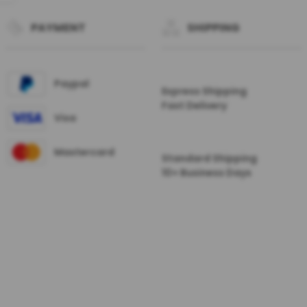
PAYMENT
SHIPPING
Paypal
Express Shipping
Fast Delivery
Visa
Mastercard
Standard Shipping
10+ Business Days