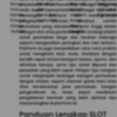
playSetelah Anda mendaftar sebagai anggota,
Anda dapat memanfaatkan berbagai tips untuk
menavigasi platform dan meningkatkan
pengalaman bermain. Misalnya, carilah
permainan yang menawarkan poin tinggi dalam
kategori slot atau pertimbangkan strategi efektif
untuk permainan bingo dan taruhan olahraga
seperti menganalisis peringkat dan tren terbaru.
Platform ini juga menyediakan cara-cara praktis
untuk mengelola akun Anda, misalnya dengan
beralih cepat antara kategori kasino, sports, dan
aktivitas lainnya, serta tips untuk deposit dan
penarikan yang lebih cepat. Pelajari tips navigasi
untuk menjelajahi berbagai kategori permainan
dengan efisien, seperti mencari game baru atau
filter berdasarkan jenis permainan. Dengan
pengetahuan ini, Anda dapat menikmati
pengalaman bermain yang lebih optimal dan
menyenangkan di platform ini.
Panduan Lengkap SLOT