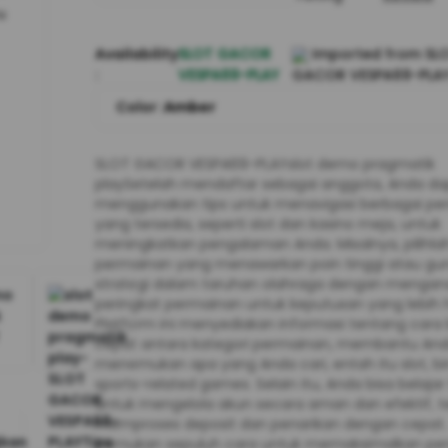
Availability
SLOT GACOR
Imported from SL
:
VESPA69-PLAY
GACOR VESPA69-PLA
Color :
Amber
SLOT GACOR VESPA69-PLAYslot demo pragmatik
playSetelah mendaftar sebagai anggota, Anda da
menggunakan tips untuk menavigasi berbagai p
yang tersedia, seperti slot dan kasino meja, untuk
meningkatkan pengalaman Anda. Misalnya, pilihla
permainan yang menawarkan poin tinggi atau gu
strategi dalam taruhan olahraga dengan mengana
peringkat permainan untuk keputusan yang lebih h
Platform ini menyediakan informasi tentang cara 
cepat antara kategori permainan, membantu An
menemukan apa yang Anda cari, entah itu slot, bi
sports-related games. Selain itu, Anda bisa belajar 
untuk mengelola akun secara aman dan efektif, 
memproses deposit dan penarikan dengan cepat.
Temukan sepuluh cara untuk memaksimalkan p