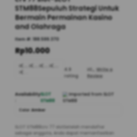
STM88Sepuluh Strategi Untuk
Bermain Permainan Kasino
and Olahraga
Item #:
188.599.370
Rp10.000
4.9
Write a
rating
Review
Availability
SLOT
Imported from SLOT
:
STM88
STM88
Color :
Amber
SLOT STM88crv 77 slotSetelah mendaftar
sebagai anggota, Anda dapat memanfaatkan