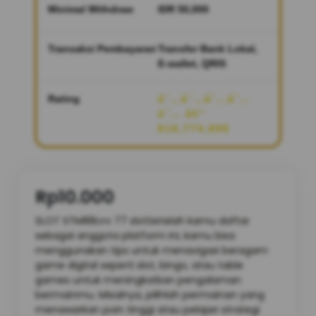
Minimal Withdraw
IDR 50,000
Transaksi Pembayaran
Transfer Bank Lokal,
E-wallet, QRIS
Rating
â˜…â˜…â˜…â˜…
â˜…
â€”
818,774,888
Rp10.000
SLOT STM88crv 77 slotSetelah kamu daftar
sebagai anggota platform ini, kamu bisa
menggunakan tips untuk menavigasi beragam
game digital seperti slot, bingo, atau table
games untuk meningkatkan pengalaman
bermainmu. Misalnya, pilihlah permainan yang
menawarkan poin tinggi atau pelajari strategi