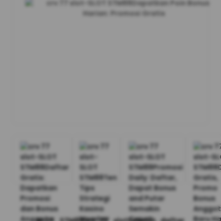
SLOT STM88crv 77 slotSetelah daftar