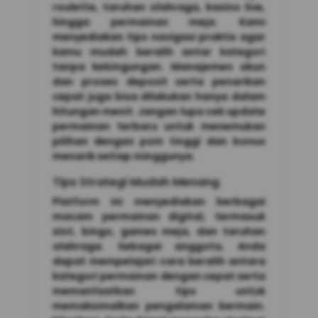
roulette, taruhan olahraga, kasino live,
hingga permainan meja. Kami
menyediakan tips navigasi praktis agar
kamu mudah beralih antar kategori
tanpa kebingungan. Manajemen akun
dan proses deposit serta penarikan
cepat juga bisa dilakukan hanya dalam
hitungan menit. Jangan lupa cek update
permainan terbaru untuk menemukan
pilihan dengan poin tinggi dan bonus
menarik setiap minggunya.
Tips Strategi Mudah Menang
Platform ini menyediakan berbagai
macam permainan digital, termasuk
slot, bingo, games meja, dan taruhan
olahraga. Sebagai anggota, Anda
dapat mempelajari cara beralih antara
kategori permainan dengan cepat serta
memanfaatkan tips untuk
memaksimalkan pengalaman bermain.