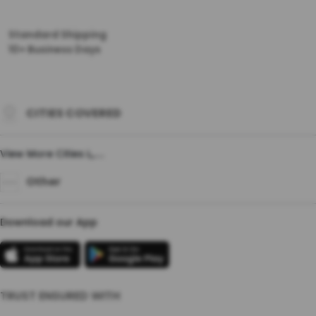
Standard Shipping
10+ Business Days
CITIES COVERED
View More Cities
Other
Download our App
TRUST ENSURED WITH