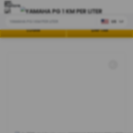
Explore
US
LOGIN
DAFTAR