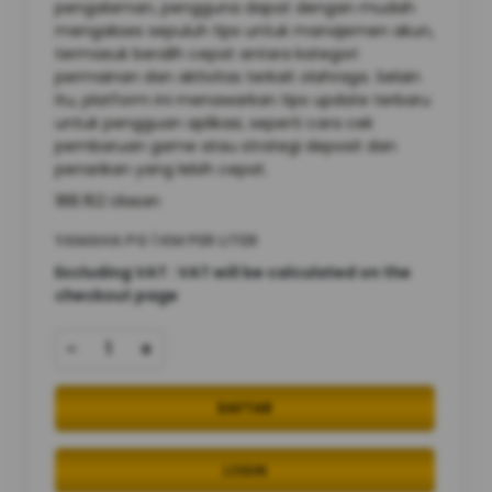
pengalaman, pengguna dapat dengan mudah
mengakses sepuluh tips untuk manajemen akun,
termasuk beralih cepat antara kategori
permainan dan aktivitas terkait olahraga. Selain
itu, platform ini menawarkan tips update terbaru
untuk pengguan aplikasi, seperti cara cek
pembaruan game atau strategi deposit dan
penarikan yang lebih cepat.
188.162 Ulasan
YAMAHA PG 1 KM PER LITER
Excluding VAT : VAT will be calculated on the
checkout page
-
+
DAFTAR
LOGIN