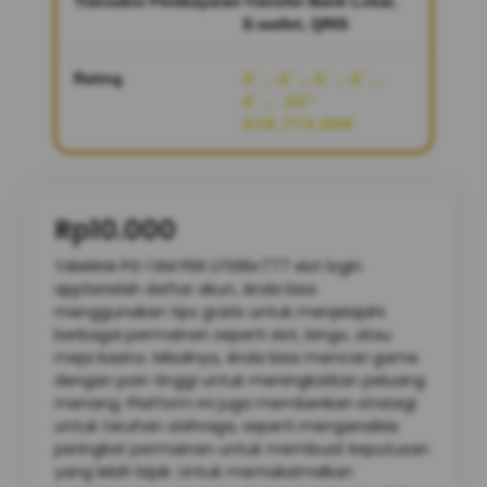
Transaksi Pembayaran
Transfer Bank Lokal,
E-wallet, QRIS
Rating
â˜…â˜…â˜…â˜…
â˜…
â€”
818,774,888
Rp10.000
YAMAHA PG 1 KM PER LITERbr777 slot login
appSetelah daftar akun, Anda bisa
menggunakan tips gratis untuk menjelajahi
berbagai permainan seperti slot, bingo, atau
meja kasino. Misalnya, Anda bisa mencari game
dengan poin tinggi untuk meningkatkan peluang
menang. Platform ini juga memberikan strategi
untuk taruhan olahraga, seperti menganalisis
peringkat permainan untuk membuat keputusan
yang lebih bijak. Untuk memaksimalkan