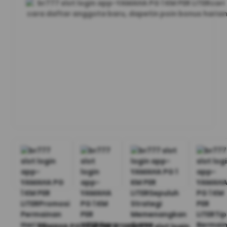
YAMAHA PG 1 KM PER LITERbr777 slot login