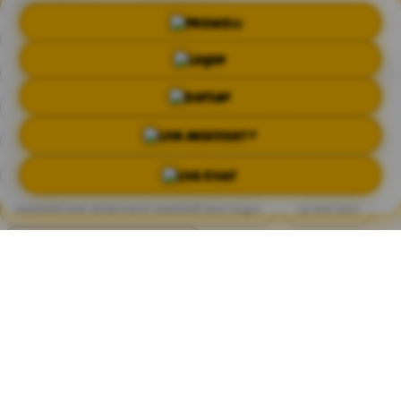
tiptop108 slot
metasui slot
PROMO
drama 88 slot login link alternatif
LOGIN
spadegaming demo slot terbaru
pg 512 ink cartridge
DAFTAR
san martino in campo pg
pg cover
monkey pg
game online slot penghasil uang
slot gacor--ig play
LINK ALTERNATIF
pg sharp key generator 2024
LIVE CHAT
zeus138 link alternatif zeus138 slot login
rp win slot
demo pg soft mahjong 1000
pg online assessment test answers
88main apk slot download
korban slot online
soal pg pkn
pg&e solar interconnection application
3178 slot daftar
liquid kental pg vg berapa