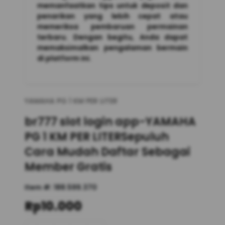
memanfaatkan tips untuk deposit dan
penarikan yang lebih cepat atau
memeriksa pembaruan permainan
terbaru. Dengan begitu, Anda dapat
memaksimalkan pengalaman bermain
di platform ini.
YAMAHA PG 1 KM PER LITER
br777 slot login app-YAMAHA
PG 1 KM PER LITERSepuluh
Cara Mudah Daftar Sebagai
Member Gratis
Item #:
188.599.370
Rp10.000