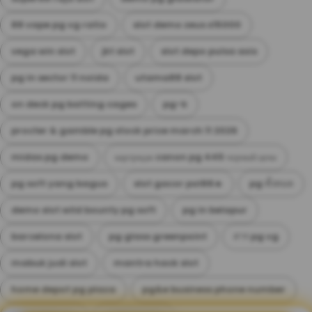
88 vape pg vg ratio
slot demo zeus x15000
vega win slot
jkt slot
slot depo pulsa axis
pg in sector 11 noida
utama88 slot
on deck pg batting cages
pg-k
procter & gamble pg stock price march 11 2026
midas pg demo
картридж canon pg 445 черный цена
pg soft yang bagus
slot gacor pol88🔥
pg ทั้งหมด
demo slot wild bounty pg soft
pg in belapur
barcelona slot
pg glass greenpoint
สาร pg vg
mabuk judi slot
mantra hack slot
home depot pg plaza
pg&e business phone number