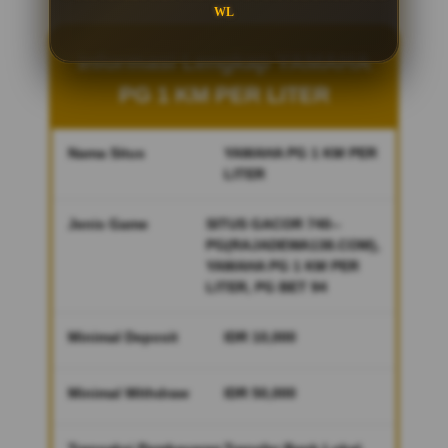
WL
Informasi Lengkap YAMAHA
PG 1 KM PER LITER
Nama Situs
YAMAHA PG 1 KM PER
LITER
Jenis Game
SITUS GACOR 740--
PG(RAJADEWA138.COM),
YAMAHA PG 1 KM PER
LITER, PG BET 94
Minimal Deposit
IDR 10,000
Minimal Withdraw
IDR 50,000