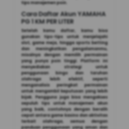
tips manajemen poin.
Cara Daftar Akun YAMAHA
PG 1 KM PER LITER
Setelah kamu daftar, kamu bisa
gunakan tips-tips untuk menjelajahi
slot, game meja, hingga sports betting
dan meningkatkan pengalamanmu,
misalnya dengan memilih permainan
yang punya poin tinggi. Platform ini
menyediakan strategi untuk
penggunaan bingo dan taruhan
olahraga lebih efektif, seperti
menganalisis peringkat permainan
untuk mengambil keputusan yang lebih
bijak. Pengguna juga bisa mengakses
sepuluh tips untuk manajemen akun
yang baik, contohnya dengan beralih
cepat antara game kasino dan aktivitas
terkait olahraga, semua dengan
panduan penggunaan yang aman dan