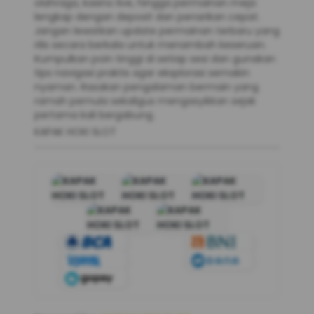
olahraga, kasino live, hingga permainan meja
lengkap dengan deposit dan penarikan cepat.
Jangan lewatkan update permainan terbaru yang
rilis secara berkala untuk menambah keseruan.
Kumpulkan poin tinggi di setiap sesi dan gunakan
tips navigasi praktis agar eksplorasi semakin
nyaman. Rasakan pengalaman bermain yang
ramah pemula sekaligus mengasyikkan sejak
pertama kali bergabung.
KAPAK HOKI SLOT