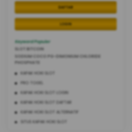
DAFTAR
LOGIN
Keyword Populer
SLOT BITCOIN
SODIUM COCO PG-DIMONIUM CHLORIDE
PHOSPHATE
KAPAK HOKI SLOT
PRO TOGEL
KAPAK HOKI SLOT LOGIN
KAPAK HOKI SLOT DAFTAR
KAPAK HOKI SLOT ALTERNATIF
SITUS KAPAK HOKI SLOT
KAPAK HOKI SLOT SLOT