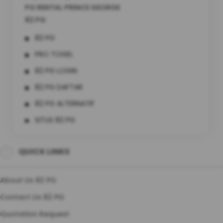
PG RENTAL PRINCE GEORGE
82 PG
82 PG
PRO TOGEL
82 PG LOGIN
82 PG DAFTAR
82 PG ALTERNATIF
SITUS 82 PG
82 PG SLOT
QUICK LINKS
GAME ONLINE
SITUS GAME ONLINE
About Us 82 PG
GAME ONLINE RESMI
Contact Us 82 PG
GAME ONLINE VIRAL
Quotation Request
BAYI TOTO SLOT