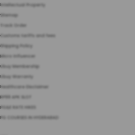
Intellectual Property
SLOT DEMO JENIUSTOTO
Sitemap
SLOT DEMO JENIUSTOTO
Track Order
82 PG
Customs tariffs and fees
BAYI TOTO SLOT
Shipping Policy
Micro Influencer
Ubuy Membership
Ubuy Warranty
Healthcare Disclaimer
RP99 APK SLOT
PG&E RATE HIKES
PG COURSES IN HYDERABAD