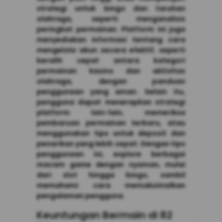
strategi untuk bingo dan taruhan
olahraga, seperti menganalisis
peringkat permainan. Platform ini juga
menyediakan informasi tentang cara
mengelola akun secara efektif, seperti
beralih cepat antara kategori
permainan kasino dan aktivitas
olahraga, dengan panduan
penggunaan yang aman. Selain itu,
pengguna dapat menerapkan strategi
platform lain-lain, memeriksa
pembaruan permainan terbaru, atau
menggunakan tips untuk deposit dan
penarikan yang lebih cepat. Dengan tips
penggunaan ini, explore berbagai
macam game dengan nyaman, mulai
dari slot hingga bingo, sambil
memahami cara memaksimalkan
pengalaman pengguna.
Keuntungan Bermain di 82