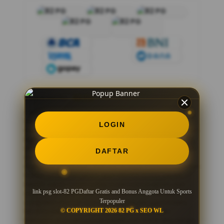
Powered by :
82 PG
Setelah registrieren sebagai anggota, Anda dapat
memanfaatkan berbagai tips serta strategi untuk
LOGIN
memaksimalkan pengalaman bermain. Misalnya, Anda
bisa memilih permainan kasino dengan poin tinggi,
atau mempelajari stratei efektif untuk taruhan olahraga
DAFTAR
seperti menganalisis peringkat permainan sebelum
membuat keputusan. Platform ini juga menyediakan tips
harian untuk mengelola akun secara aman, seperti
beralih cepat antara kategori permainan sports dan
link psg slot-82 PGDaftar Gratis and Bonus Anggota Untuk Sports
casino, serta panduan untuk deposit dan penarikan
Terpopuler
yang lebih mudah dan cepat. Untuk pengguna baru,
© COPYRIGHT 2026 82 PG x SEO WL
tersedia sepuluh cara praktis untuk menjelajahi
berbagai jenis permainan seperti slot online atau bingo,