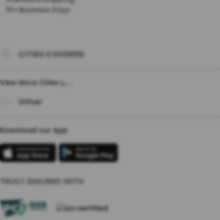
10+ Business Days
CITIES COVERED
View More Cities
Other
Download our App
TRUST ENSURED WITH