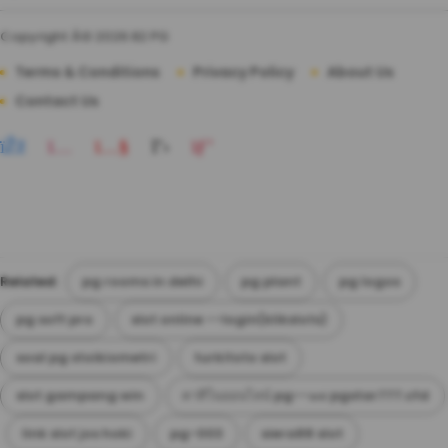
Copyright Â© 2026 82 PG
Terms & Conditions
Privacy Policy
About Us
Contact Us
Related:
pg rooms in delhi
pg plant
pg logos
pg soft pro
slot online --login(klikslots)
soal pg stoikiometri
turkitoto slot
slot gampang win
คาสิโนออนไลน์ pg--๑๗ pgstar777.cfd
link slot jos hoki
pg-003
siera88 slot