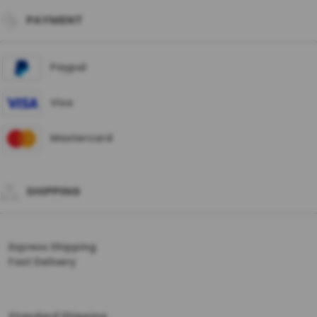
PAYMENT
Paypal
Visa
Mastercard
SHIPPING
Express Shipping
Fast Delivery
Standard Shipping