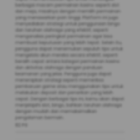
berbagai macam permainan kasino seperti slot
dan meja, misalnya dengan memilih permainan
yang menawarkan poin tinggi. Platform ini juga
menyediakan strategi untuk penggunaan bingo
dan taruhan olahraga yang efektif, seperti
menganalisis peringkat permainan agar bisa
membuat keputusan yang lebih tepat. Selain itu,
pengguna dapat menemukan sepuluh tips untuk
mengelola akun mereka secara efektif, seperti
beralih cepat antara kategori permainan kasino
dan aktivitas olahraga dengan panduan
keamanan yang jelas. Pengguna juga dapat
menerapkan strategi seperti memeriksa
pembaruan game atau menggunakan tips untuk
melakukan deposit dan penarikan yang lebih
cepat. Dengan berbagai tips ini, kamu akan dapat
menjelajahi slot, bingo, bahkan taruhan olahraga
dengan mudah dan memaksimalkan
pengalaman bermain.
82 PG