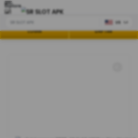
Explore
US
LOGIN
DAFTAR