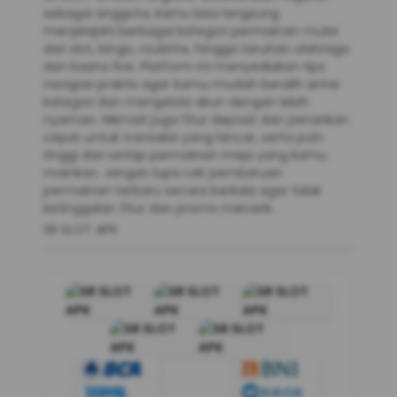
sebagai anggota, kamu bisa langsung
menjelajahi berbagai kategori permainan mulai
dari slot, bingo, roulette, hingga taruhan olahraga
dan kasino live. Platform ini menyediakan tips
navigasi praktis agar kamu mudah beralih antar
kategori dan mengelola akun dengan lebih
nyaman. Nikmati juga fitur deposit dan penarikan
cepat untuk transaksi yang lancar, serta poin
tinggi dari setiap permainan meja yang kamu
mainkan. Jangan lupa cek pembaruan
permainan terbaru secara berkala agar tidak
ketinggalan fitur dan promo menarik.
SR SLOT APK