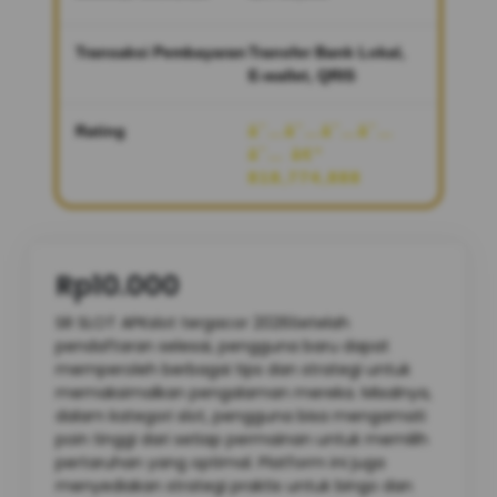
Transaksi Pembayaran
Transfer Bank Lokal,
E-wallet, QRIS
Rating
â˜…â˜…â˜…â˜…
â˜…
â€”
818,774,888
Rp10.000
SR SLOT APKslot tergacor 2026Setelah
pendaftaran selesai, pengguna baru dapat
memperoleh berbagai tips dan strategi untuk
memaksimalkan pengalaman mereka. Misalnya,
dalam kategori slot, pengguna bisa mengamati
poin tinggi dari setiap permainan untuk memilih
pertaruhan yang optimal. Platform ini juga
menyediakan strategi praktis untuk bingo dan