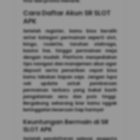
fitur dan promo menarik.
Cara Daftar Akun SR SLOT
APK
Setelah register, kamu bisa beralih
antar kategori permainan seperti slot,
bingo, roulette, taruhan olahraga,
kasino live, hingga permainan meja
dengan mudah. Platform menyediakan
tips navigasi dan manajemen akun agar
deposit serta penarikan cepat bisa
kamu lakukan kapan saja. Jangan lupa
cek update untuk pembaruan
permainan terbaru yang bakal kasih
pengalaman seru dan poin tinggi.
Bergabung sekarang biar kamu nggak
ketinggalan keseruan tiap harinya!
Keuntungan Bermain di SR
SLOT APK
Setelah pendaftaran selesai, anggota