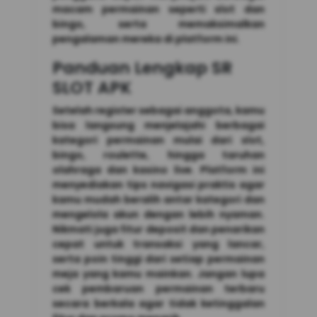
macam permainan seperti slot dan
bingo, serta memaksimalkan
pengalaman mereka di platform ini.
Panduan Lengkap SR
SLOT APK
Setelah register sebagai anggota, kamu
bisa langsung menjelajahi berbagai
kategori permainan mulai dari slot,
bingo, roulette, hingga taruhan
olahraga dan kasino live. Platform ini
menyediakan tips navigasi praktis agar
kamu mudah beralih antar kategori dan
mengelola akun dengan lebih nyaman.
Nikmati juga fitur deposit dan penarikan
cepat untuk transaksi yang lancar,
serta poin tinggi dari setiap permainan
meja yang kamu mainkan. Jangan lupa
cek pembaruan permainan terbaru
secara berkala agar tidak ketinggalan