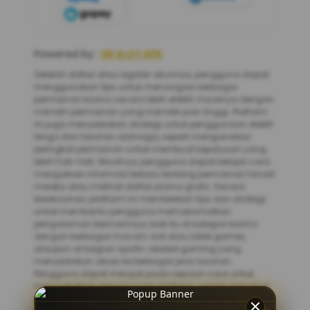
Powered by :
SR SLOT APK
Setelah daftar atau register akunnya, pengguna dapat
menggunakan tips untuk menavigasi berbagai
permainan kasino secara lebih efektif, misalnya dengan
memilih permainan yang memiliki poin tinggi. Platform
ini juga menyediakan strategi untuk penggunaan efektif
bingo dan taruhan olahraga, seperti menganalisis
peringkat permainan untuk membuat keputusan yang
lebih hati-hati. Misalnya, pengguna dapat belajar cara
mengakses informasi terbaru tentang permainan favorit
mereka atau melihat daftar promo gratis. Secara
keseluruhan, platform ini memberikan tips dan strategi
untuk membantu pengguna memaksimalkan
pengalaman bermainnya, baik itu di kategori kasino
dengan berbagai macam slot atau table games,
ataupun di bagian sports-related gaming yang
menyediakan akses ke berbagai jenis taruhan.
Pengguna dapat merujuk pada sepuluh cara untuk
meningkatkan penggunaan platform, seperti mengikuti
tips untuk navigasi cepat di kategori permainan atau