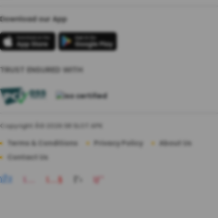
Download our App
TRUST ENSURED WITH
Copyright Â© 2026 SR SLOT APK
Terms & Conditions
Privacy Policy
About Us
Contact Us