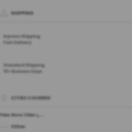
SHIPPING
Express Shipping
Fast Delivery
Standard Shipping
10+ Business Days
CITIES COVERED
View More Cities
Other