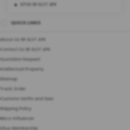
SITUS SR SLOT APK
SR SLOT APK SLOT
QUICK LINKS
GAME ONLINE
SITUS GAME ONLINE
About Us SR SLOT APK
GAME ONLINE RESMI
Contact Us SR SLOT APK
GAME ONLINE VIRAL
Quotation Request
TANGAN EMAS LOGIN SLOT
Intellectual Property
PAUS 188 SLOT LOGIN
Sitemap
PAUS 188 SLOT LOGIN
Track Order
SR SLOT APK
Customs tariffs and fees
TANGAN EMAS LOGIN SLOT
Shipping Policy
Micro Influencer
Ubuy Membership