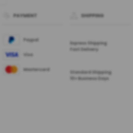
PAYMENT
SHIPPING
Paypal
Express Shipping
Fast Delivery
Visa
Mastercard
Standard Shipping
10+ Business Days