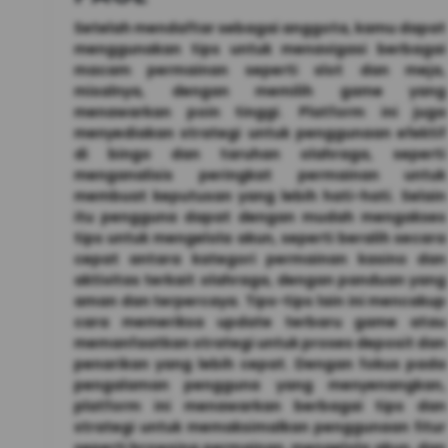
Setelah mendaftar sebagai anggota, kamu dapat
menggunakan tips untuk menavigasi berbagai
macam permainan seperti slot dan meja,
misalnya, dengan memilih game yang
menawarkan poin tinggi. Platform ini juga
menyediakan strategi untuk penggunaan efektif
di bingo dan taruhan olahraga, seperti
menganalisis peringkat permainan untuk
membuat keputusan yang lebih hati-hati. Selain
itu pengguna dapat dengan mudah mengakses
tips untuk mengelola akun, seperti beralih secara
cepat antara kategori permainan kasino dan
aktivitas terkait olahraga, dengan panduan yang
aman dan terpercaya. Tips-tips lain ini mencakup
cara memeriksa update terbaru game atau
memanfaatkan strategi untuk proses deposit dan
penarikan yang lebih cepat. Dengan fokus pada
pengalaman pengguna yang menyenangkan,
platform ini menawarkan berbagai tips dan
strategi untuk memaksimalkan penggunaan fitur