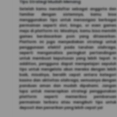
Tips Strategi Mudah Menang
Setelah kamu mendaftar sebagai anggota dan
familiar dengan sistemnya, kamu bisa
menggunakan tips untuk menavigasi berbagai
permainan seperti slot, bingo, or even games
meja di platform ini. Misalnya, kamu bisa memilih
games berdasarkan poin yang ditawarkan.
Platform ini juga menyediakan strategi untuk
penggunaan efektif pada taruhan olahraga,
seperti menganalisis peringkat pertandingan
untuk membuat keputusan yang lebih tepat. In
addition, pengguna dapat mempelajari sepuluh
tips untuk mengelola akun mereka dengan lebih
baik, misalnya, beralih cepat antara kategori
kasino dan aktivitas olahraga, semuanya dengan
panduan aman dan mudah dipahami. Jangan
lupa untuk menerapkan strategi penggunakan
platform seperti memeriksa pembaruan
permainan terbaru atau mengikuti tips untuk
deposit dan penarikan yang lebih cepat ya!