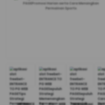
ENTRANCE TO PG WEB PAGEaplikasi slot