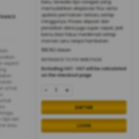
baru, tersedia tips navigasi yang
memudahkan eksplorasi fitur serta
update permainan terbaru setiap
TRANCE
minggunya. Proses deposit dan
penarikan dana juga super cepat, jadi
kamu bisa fokus menikmati setiap
momen seru tanpa hambatan.
188.162 Ulasan
elah
unakan
ENTRANCE TO PG WEB PAGE
 seperti
Excluding VAT : VAT will be calculated
ang
on the checkout page
diakan
aruhan
an untuk
-
+
tu
untuk
ara
DAFTAR
ahraga,
tips lain
ame atau
LOGIN