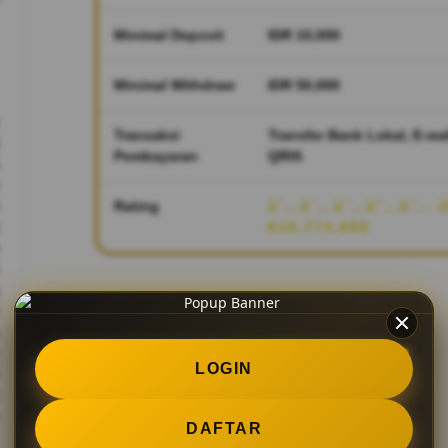
Minimal Deposit
IDR 10,000
Minimal Withdraw
IDR 50,000
Transaksi
Transfer Bank Lokal, E-wal
Pembayaran
QRIS
Rating
â˜…â˜…â˜…â˜…â˜…
818,774,888
LOGIN
DAFTAR