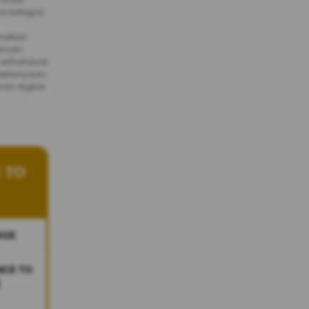
STANI MEMORIAL PG COLLEGE
a kategori
ENTRANCE TO PG WEB PAGE
malkan
เว็บออนไลน์ PGSTAR777.CFD PG--๖
aruan
 withdrawal
pertanyaan,
an digital
 TO
AGE
NCE TO