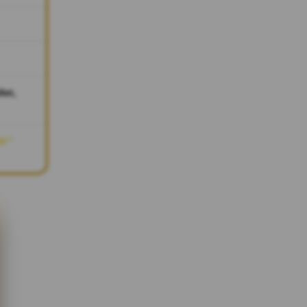
let,
â€”