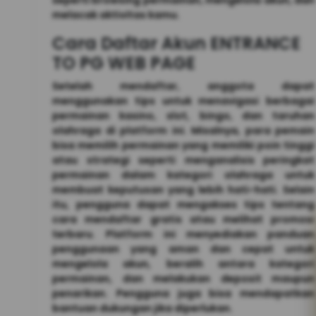
seperti browsing permainan, mengelola akun, dan
melacak aktivitas kamu.
Cara Daftar Akun ENTRANCE
TO PG WEB PAGE
Setelah mendaftar, anggota dapat
menggunakan tips untuk menavigasi berbagai
permainan kasino, slot, bingo, dan taruhan
olahraga di platform ini. Misalnya, para pemain
bisa memilih permainan yang memiliki poin tinggi
atau strategi seperti menganalisis peringkat
permainan dalam kategori olahraga untuk
membuat keputusan yang lebih hati-hati. Selain
itu, pengguna dapat mengakses tips tentang
cara mendaftar gratis atau melihat promosi
terbaru. Platform ini menyediakan panduan
penggunaan yang aman dan cepat untuk
mengelola akun, beralih antara kategori
permainan, dan melakukan deposit maupun
penarikan. Pengguna juga bisa mendapatkan
bantuan dukungan jika diperlukan.