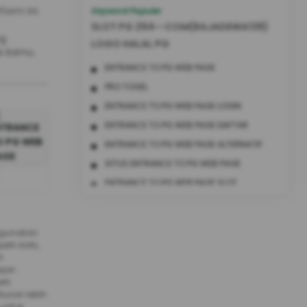
orm ini
Keyword Populer
SLOT PG 294--COM(RAJADEWA138)
ng
LOGO HALAL PG
s kamu.
ENTRANCE TO PG WEB PAGE
PRO TOGEL
ENTRANCE TO PG WEB PAGE LOGIN
ENTRANCE TO PG WEB PAGE DAFTAR
ENTRANCE TO PG WEB PAGE ALTERNATIF
SITUS ENTRANCE TO PG WEB PAGE
ENTRANCE TO PG WEB PAGE SLOT
GAME ONLINE
SITUS GAME ONLINE
ggunakan
GAME ONLINE RESMI
ti slots,
h
GAME ONLINE VIRAL
jari
เว็บออนไลน์ PGSTAR777.CFD PG--๖
rti
tusan lebih
STANI MEMORIAL PG COLLEGE
 untuk