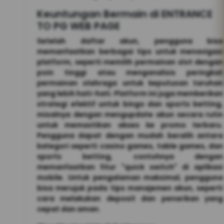
Keuntungan Bermain di ENTRANCE
TO PG WEB PAGE
Setelah daftar akun, pengguna bisa
memanfaatkan berbagai tips untuk menavigasi
platform, seperti memilih permainan slot dengan
poin tinggi atau menganalisis peringkat
permainan olahraga untuk keputusan taruhan
yang lebih hati-hati. Platform ini juga memberikan
strategi efektif untuk bingo dan sports betting,
misalnya dengan mengupdate akun secara rutin
untuk memastikan akses ke promo terbaru.
Pengguna dapat dengan mudah beralih antara
kategori seperti casino games, table games, dan
sports betting, contohnya dengan
memanfaatkan fitur "quick switch" di aplikasi
mobile. Untuk pengalaman maksimal, pengguna
bisa merujuk pada tips manajemen akun, seperti
cara melakukan deposit dan penarikan yang
cepat dan aman.