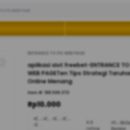
ENTRANCE TO PG WEB PAGE
aplikasi slot freebet-ENTRANCE TO
WEB PAGETen Tips Strategi Taruha
Online Menang
Item #:
188.599.370
Rp10.000
4.9
Writ
rating
Review