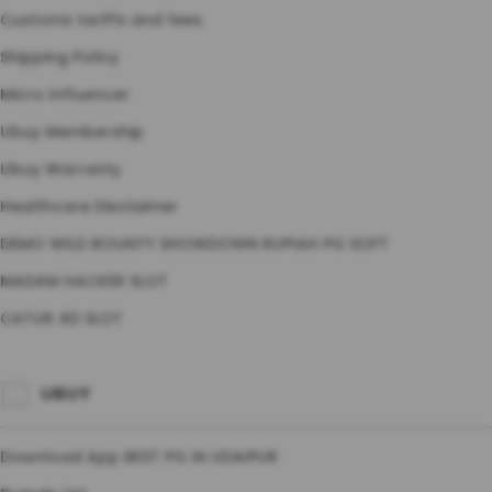
Customs tariffs and fees
TANIA77 SLOT
Shipping Policy
Micro Influencer
Ubuy Membership
Ubuy Warranty
Healthcare Disclaimer
DEMO WILD BOUNTY SHOWDOWN RUPIAH PG SOFT
MADAM HACKER SLOT
CATUR 4D SLOT
UBUY
Download App BEST PG IN UDAIPUR