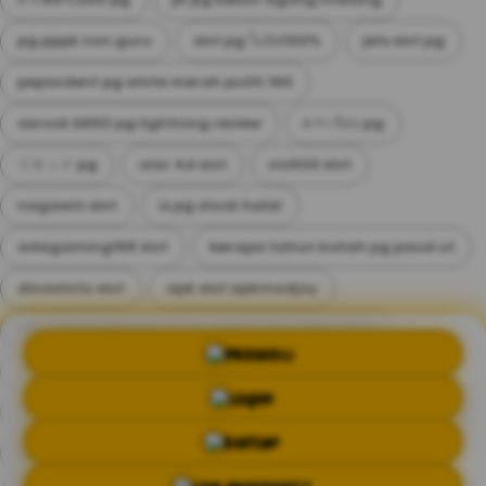
pg pppk non guru
slot pg โบนัส100%
jets slot pg
pepsodent pg white merah putih 160
asrock b650 pg lightning review
ด รา ก้อน pg
リキッド pg
ular 4d slot
vio500 slot
nagawin slot
is pg stock halal
adagaming168 slot
berapa tahun kuliah pg paud ut
dinastoto slot
apk slot apkmodjoy
why does pg&amp;e trim trees near power lines
PROMO
can pg movies swear
slot gacor h1 wow388
LOGIN
slot gacor terpercaya rtp tertinggi
contoh pg, ag/gn
DAFTAR
kilat77 login slot
old navy pg plaza