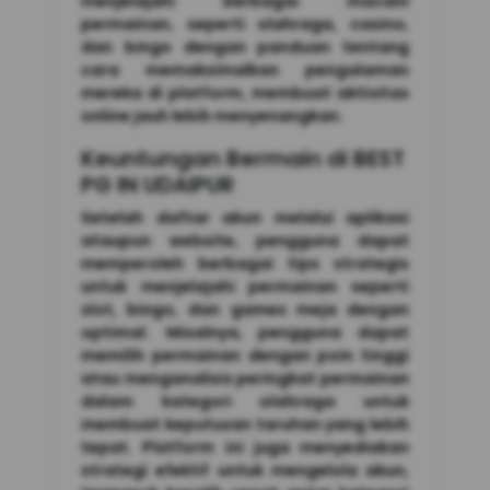
menjelajahi berbagai macam
permainan, seperti olahraga, casino,
dan bingo dengan panduan tentang
cara memaksimalkan pengalaman
mereka di platform, membuat aktivitas
online jauh lebih menyenangkan.
Keuntungan Bermain di BEST
PG IN UDAIPUR
Setelah daftar akun melalui aplikasi
ataupun website, pengguna dapat
memperoleh berbagai tips strategis
untuk menjelajahi permainan seperti
slot, bingo, dan games meja dengan
optimal. Misalnya, pengguna dapat
memilih permainan dengan poin tinggi
atau menganalisis peringkat permainan
dalam kategori olahraga untuk
membuat keputusan taruhan yang lebih
tepat. Platform ini juga menyediakan
strategi efektif untuk mengelola akun,