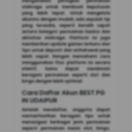
menganalisis peringkat permainan
olahraga untuk membuat keputusan
yang lebih tepat. Untuk mengelola
akunmu dengan mudah, ada sepuluh tip
yang tersedia, seperti beralih cepat
antara kategori permainan kasino dan
aktivitas olahraga. Platform ini juga
memberikan update games terbaru dan
tips untuk deposit dan withdrawal yang
lebih cepat. Dengan memahami cara
menggunakan fitur platform ini secara
efektif, kamu dapat menikmati
beragam permainan seperti slot dan
bingo dengan lebih optimal.
Cara Daftar Akun BEST PG
IN UDAIPUR
Setelah mendaftar, anggota dapat
memanfaatkan beragam tips untuk
menavigasi berbagai jenis permainan
seperti permainan mesin slot, bingo,