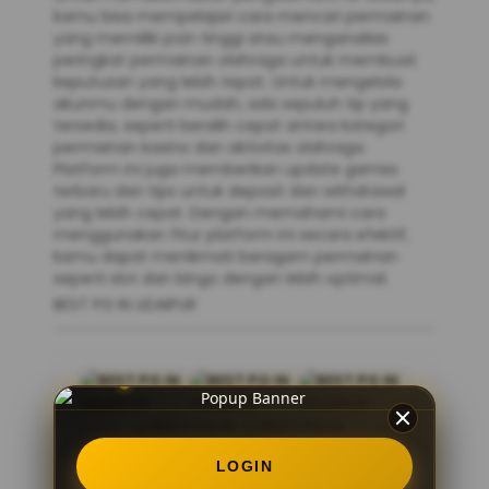
kamu bisa mempelajari cara mencari permainan
yang memiliki poin tinggi atau menganalisis
peringkat permainan olahraga untuk membuat
keputusan yang lebih tepat. Untuk mengelola
akunmu dengan mudah, ada sepuluh tip yang
tersedia, seperti beralih cepat antara kategori
permainan kasino dan aktivitas olahraga.
Platform ini juga memberikan update games
terbaru dan tips untuk deposit dan withdrawal
yang lebih cepat. Dengan memahami cara
menggunakan fitur platform ini secara efektif,
kamu dapat menikmati beragam permainan
seperti slot dan bingo dengan lebih optimal.
BEST PG IN UDAIPUR
LOGIN