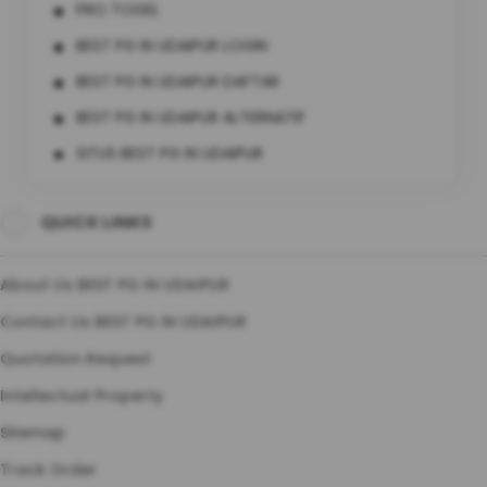
PRO TOGEL
BEST PG IN UDAIPUR LOGIN
BEST PG IN UDAIPUR DAFTAR
BEST PG IN UDAIPUR ALTERNATIF
SITUS BEST PG IN UDAIPUR
BEST PG IN UDAIPUR SLOT
QUICK LINKS
GAME ONLINE
SITUS GAME ONLINE
About Us BEST PG IN UDAIPUR
GAME ONLINE RESMI
Contact Us BEST PG IN UDAIPUR
GAME ONLINE VIRAL
Quotation Request
TANIA77 SLOT
Intellectual Property
PG NEW WEBSITE
Sitemap
PG NEW WEBSITE
Track Order
BEST PG IN UDAIPUR