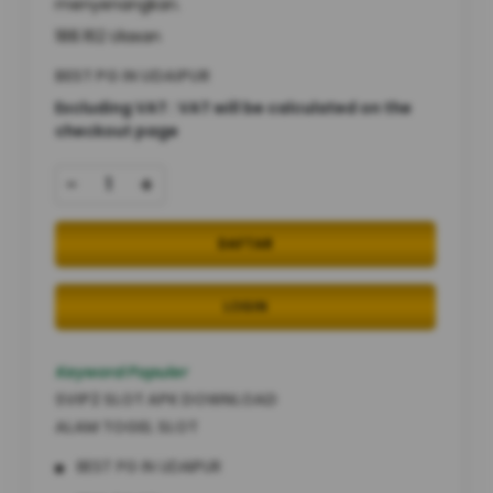
menyenangkan.
188.162 Ulasan
BEST PG IN UDAIPUR
Excluding VAT : VAT will be calculated on the
checkout page
-
+
DAFTAR
LOGIN
Keyword Populer
SVIP2 SLOT APK DOWNLOAD
ALAM TOGEL SLOT
BEST PG IN UDAIPUR