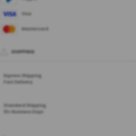
Visa
Mastercard
SHIPPING
Express Shipping
Fast Delivery
Standard Shipping
10+ Business Days