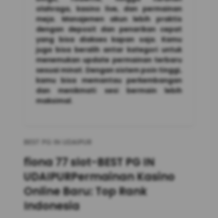
olahraga, kasino live, dan permainan
meja. Manajemen akun lebih praktis
dengan deposit dan penarikan cepat
yang bisa diakses kapan saja. Kamu
juga bisa beralih antar kategori untuk
menemukan update permainan terbaru
sesuai minat. Dengan sistem poin tinggi,
kamu bisa memantau perkembangan
dan menikmati sesi bermain lebih
maksimal.
BEST PG IN UDAIPUR
fiona 77 slot-BEST PG IN
UDAIPURPermainan Kasino
Online Baru: Top Rank
Indonesia