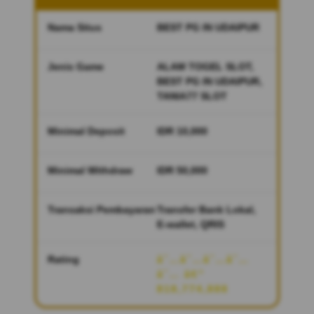
Nama Situs
BEST PG IN UDAIPUR
Jenis Game
ALAM TOGEL SLOT,
BEST PG IN UDAIPUR,
TANIA77 SLOT
Minimal Deposit
IDR 10,000
Minimal Withdraw
IDR 50,000
Transaksi Pembayaran
Transfer Bank Lokal,
E-wallet, QRIS
Rating
â˜…â˜…â˜…â˜…
â˜…
â€”
818,774,888