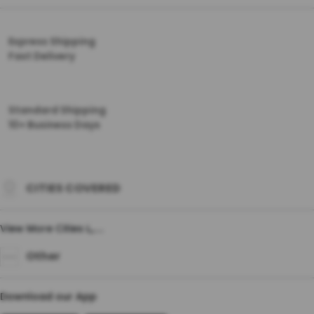
Express Shipping
Fast Delivery
Standard Shipping
10+ Business Days
CITIES COVERED
View More Cities
Other
Download our App