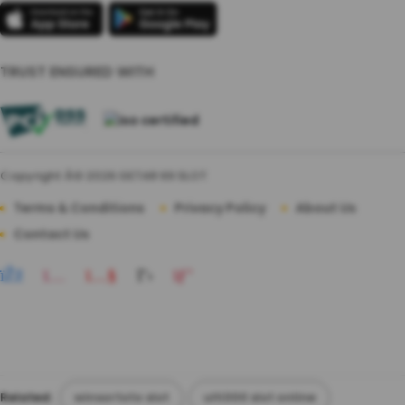
TRUST ENSURED WITH
Copyright Â© 2026 GETAR 69 SLOT
Terms & Conditions
Privacy Policy
About Us
Contact Us
Related:
winsortoto slot
ulti300 slot online