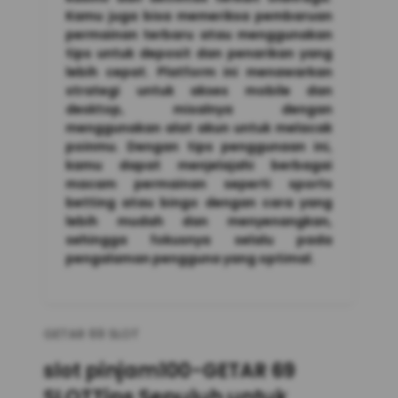
Kamu juga bisa memeriksa pembaruan
permainan terbaru atau menggunakan
tips untuk deposit dan penarikan yang
lebih cepat. Platform ini menawarkan
strategi untuk akses mobile dan
desktop, misalnya dengan
menggunakan alat akun untuk melacak
poinmu. Dengan tips penggunaan ini,
kamu dapat menjelajahi berbagai
macam permainan seperti sports
betting atau bingo dengan cara yang
lebih mudah dan menyenangkan,
sehingga fokusnya selalu pada
pengalaman pengguna yang optimal.
GETAR 69 SLOT
slot pinjam100-GETAR 69
SLOTTips Sepuluh untuk