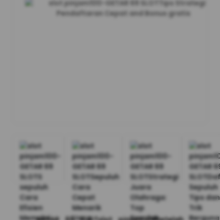
GETAR 69 SLOTslot pinjam100Setelah