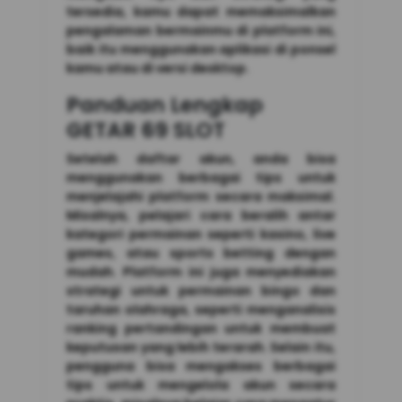
tersedia, kamu dapat memaksimalkan
pengalaman bermainmu di platform ini,
baik itu menggunakan aplikasi di ponsel
kamu atau di versi desktop.
Panduan Lengkap
GETAR 69 SLOT
Setelah daftar akun, anda bisa
menggunakan berbagai tips untuk
menjelajahi platform secara maksimal.
Misalnya, pelajari cara beralih antar
kategori permainan seperti kasino, live
games, atau sports betting dengan
mudah. Platform ini juga menyediakan
strategi untuk permainan bingo dan
taruhan olahraga, seperti menganalisis
ranking pertandingan untuk membuat
keputusan yang lebih terarah. Selain itu,
pengguna bisa mengakses berbagai
tips untuk mengelola akun secara