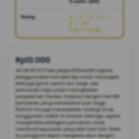
E-wallet, QRIS
Rating
â˜…â˜…â˜…â˜…
â˜…
â€”
818,774,888
Rp10.000
GETAR 69 SLOTslot pinjam100Setelah register,
pengguna bisa memakai tips untuk menavigasi
berbagai game seperti slot, bingo, dan
permainan meja untuk meningkatkan
pengalaman mereka, misalnya dengan memilih
permainan yang menawarkan poin tinggi.
Platform ini juga menyediakan strategi untuk
penggunaan efektif di taruhan olahraga, seperti
menganalisis peringkat permainan untuk
membuat keputusan yang lebih hati-hati. Selain
itu, pengguna dapat mengelola akun dengan