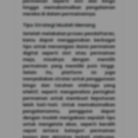
permainan seperti slot dan bingo
hingga memaksimalkan pengalaman
mereka di dalam permainannya.
Tips Strategi Mudah Menang
Setelah melakukan proses pendaftaran,
kamu dapat menggunakan berbagai
tips untuk menavigasi dunia permainan
digital seperti slot atau permainan
meja, misalnya dengan memilih
permainan yang memiliki poin tinggi.
Selain itu, platform ini juga
menyediakan stratei untuk penggunaan
bingo dan taruhan olahraga yang
efektif, seperti menganalisis peringkat
permainan untuk membuat keputusan
lebih hati-hati. Untuk memaksimalkan
pengalamanmu, pengguna dapat
dengan mudah mengakses sepuluh tips
untuk mengelola akun, seperti beralih
cepat antara kategori permainan
kasino dan aktivitas terkait olahraga.