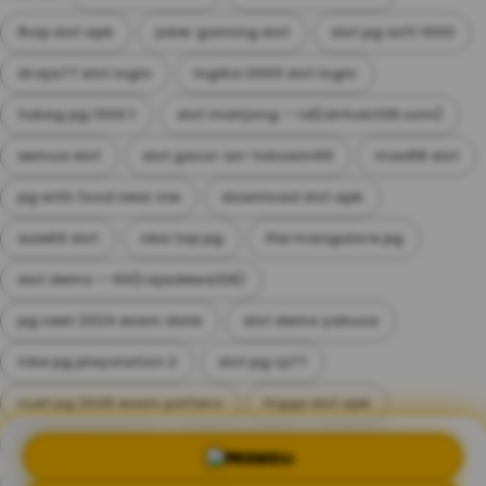
8vip slot apk
joker gaming slot
slot pg soft 1000
draja77 slot login
logika 3000 slot login
fubag pg 1300 t
slot mahjong --id(idrhoki138.com)
semua slot
slot gacor an-tokowin99
max88 slot
pg with food near me
download slot apk
sule66 slot
nba top pg
the mangalore pg
slot demo --60(rajadewa138)
pg neet 2024 exam date
slot demo yakuza
nike pg playstation 2
slot pg rp77
cuet pg 2025 exam pattern
higgs slot apk
ggbet303 pg slot
apk slot 7276
pgชมพู
PROMO
pepsodent sensitive expert pg ex