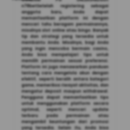
n78betSetelah registering sebagai
anggota baru, Anda dapat
memanfaatkan platform ini dengan
mencari tahu beragam permainannya,
misalnya slot online atau bingo. Banyak
tip dan strategi yang tersedia untuk
membantu Anda. Misalnya, bagi Anda
yang ingin mencoba bermain casino,
Anda bisa mempelajari tips untuk
memilih permainan sesuai preferensi.
Platform ini juga menawarkan panduan
tentang cara mengelola akun dengan
efektif, seperti beralih antara kategori
game, memeriksa riwayat aktivitas, dan
mengatur deposit maupun withdrawal.
Pengguna dapat memanfaatkan tips
untuk menggunakan platform secara
optimal, seperti mencari update
terbaru pada permainan atau
mengambil keuntungan dari promosi
yang tersedia. Selain itu, Anda bisa