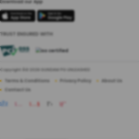
Download our App
TRUST ENSURED WITH
Copyright Â© 2026 GUNDAM PG UNLEASHED
Terms & Conditions
Privacy Policy
About Us
Contact Us