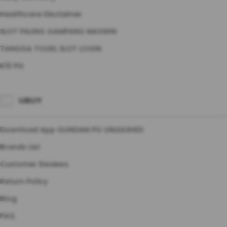
Healthcare Disclaimer
SLOT PALING GAMPANG MAXWIN
TANGGA TOGEL SLOT LOGIN
K10 PG
UBUY
Download App GUNDAM PG UNLEASHED
Brands List
Customer Reviews
Return Policy
Blog
FAQ