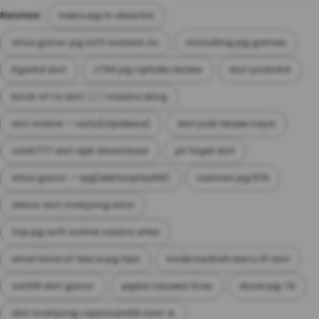
Related:
mens pg in dwarka
situs gacor pg soft malam ini
including pg games
liga4d slot
z790 pg riptide review
slot yoda4d
book of ra slot 🇮🇹 icasino.blog
slot online --satu(vipdewa)
slot judi terpercaya
cash777 slot apk download
pt togel slot
situs gacor --pg(sektorplay88)
cannon pg 510
demo slot mahjong wins
top pg soft online casino sites
what kind of tea is pg tips
kode hadiah baru 01 slot
vw108 slot gacor
pg&e caused fires
dune pg-13
slot mahjong rajacuan69.com 🔥