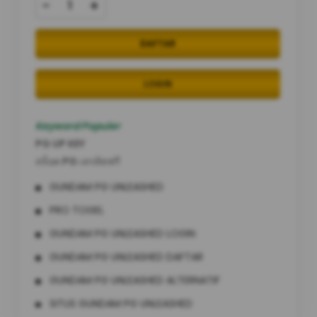
-
+
DAFTAR
LOGIN
Keyword Populer
PG UP KEY
สล็อต PG เครดิตฟรี
GUNDAM PG UNLEASHED
PRO TOGEL
GUNDAM PG UNLEASHED LOGIN
GUNDAM PG UNLEASHED DAFTAR
GUNDAM PG UNLEASHED ALTERNATIF
SITUS GUNDAM PG UNLEASHED