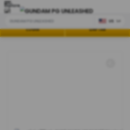
Explore
US
LOGIN
DAFTAR