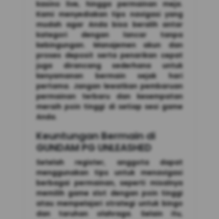
kasino live, hingga permainan meja.
Kami menyediakan tips navigasi yang
mudah agar Anda bisa beralih antar
kategori dengan lancar tanpa
kebingungan. Manajemen akun dan
proses deposit serta penarikan cepat
juga dirancang sederhana untuk
kenyamanan bermain sejak hari
pertama. Jangan lewatkan pembaruan
permainan terbaru dan kesempatan
meraih poin tinggi di setiap sesi game
Anda.
Keuntungan Bermain di
GUNDAM PG UNLEASHED
Setelah register, anggota dapat
menggunakan tips untuk menavigasi
berbagai permainan, seperti misalnya
memilih game slot dengan poin tinggi
atau mempelajari strategi untuk bingo
dan taruhan olahraga. Selain itu,